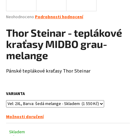
a
j
Průměrné
Neohodnoceno
Podrobnosti hodnocení
í
hodnocení
produktu
Thor Steinar - teplákové
t
je
?
0,0
kraťasy MIDBO grau-
z
5
melange
hvězdiček.
Pánské teplákové kraťasy Thor Steinar
HLEDAT
VARIANTA
D
o
p
o
Možnosti doručení
r
u
Skladem