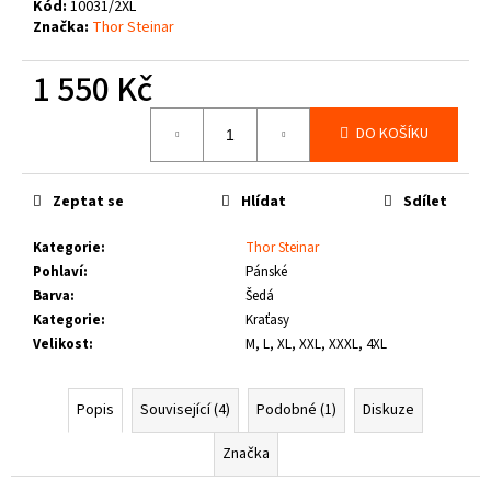
č
Kód:
10031/2XL
u
Značka:
Thor Steinar
j
e
1 550 Kč
m
Měrná
e
DO KOŠÍKU
cena:
THOR
Zeptat se
Hlídat
Sdílet
STEINAR
-
KOŠILE
Kategorie
:
Thor Steinar
VIKE
Pohlaví
:
Pánské
SCHWARZ
Barva
:
Šedá
1
Kategorie
:
Kraťasy
650
Velikost
:
M, L, XL, XXL, XXXL, 4XL
Kč
Popis
Související (4)
Podobné (1)
Diskuze
Značka