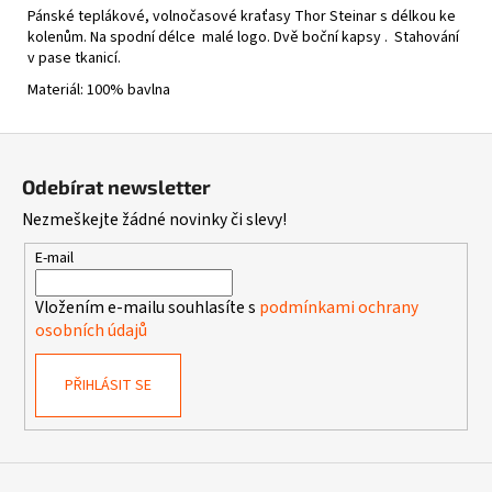
Pánské teplákové, volnočasové kraťasy Thor Steinar s délkou ke
kolenům. Na spodní délce malé logo. Dvě boční kapsy . Stahování
v pase tkanicí.
Materiál: 100% bavlna
Z
á
Odebírat newsletter
p
Nezmeškejte žádné novinky či slevy!
a
t
E-mail
í
Vložením e-mailu souhlasíte s
podmínkami ochrany
osobních údajů
PŘIHLÁSIT SE