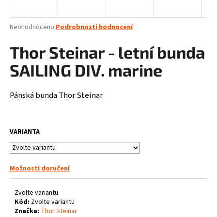
a
j
Průměrné
Neohodnoceno
Podrobnosti hodnocení
í
hodnocení
produktu
Thor Steinar - letní bunda
t
je
?
0,0
SAILING DIV. marine
z
5
hvězdiček.
Pánská bunda Thor Steinar
HLEDAT
VARIANTA
D
o
Možnosti doručení
p
o
Zvolte variantu
r
Kód:
Zvolte variantu
u
Značka:
Thor Steinar