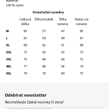
Materiál:
100 % nylon
Orientační rozměry
Celková
Šířka hrudník
Šířka
Rukáv od
délka
ramena
ramene
M
65
57
47
65
L
67
59
49
67
XL
69
61
51
69
XXL
72
63
53
72
3XL
75
66
56
73
4XL
77
68
58
74
5XL
79
70
60
75
Z
á
Odebírat newsletter
p
Nezmeškejte žádné novinky či slevy!
a