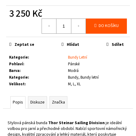
č
u
3 250 Kč
j
e
Měrná
DO KOŠÍKU
cena:
m
e
Zeptat se
Hlídat
Sdílet
PITBULL
WEST
Kategorie
:
Bundy Letní
COAST
Pohlaví
:
Pánské
-
Barva
:
Modrá
VESTA
ECLIPSE
Kategorie
:
Bundy, Bundy letní
OLIV
Velikost
:
M, L, XL
1
660
Kč
Popis
Diskuze
Značka
Stylová pánská bunda
Thor Steinar Sailing Division
je ideální
volbou pro jarní a přechodné období. Nabízí sportovní námořnický
design, kvalitní zpracování a lehký materiál, který poskytuje