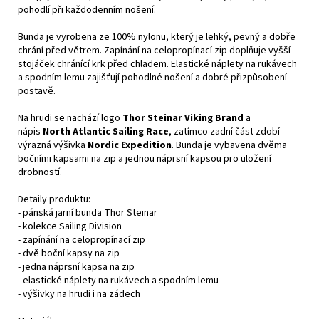
pohodlí při každodenním nošení.
Bunda je vyrobena ze 100% nylonu, který je lehký, pevný a dobře
chrání před větrem. Zapínání na celopropínací zip doplňuje vyšší
stojáček chránící krk před chladem. Elastické náplety na rukávech
a spodním lemu zajišťují pohodlné nošení a dobré přizpůsobení
postavě.
Na hrudi se nachází logo
Thor Steinar Viking Brand
a
nápis
North Atlantic Sailing Race
, zatímco zadní část zdobí
výrazná výšivka
Nordic Expedition
. Bunda je vybavena dvěma
bočními kapsami na zip a jednou náprsní kapsou pro uložení
drobností.
Detaily produktu:
- pánská jarní bunda Thor Steinar
- kolekce Sailing Division
- zapínání na celopropínací zip
- dvě boční kapsy na zip
- jedna náprsní kapsa na zip
- elastické náplety na rukávech a spodním lemu
- výšivky na hrudi i na zádech