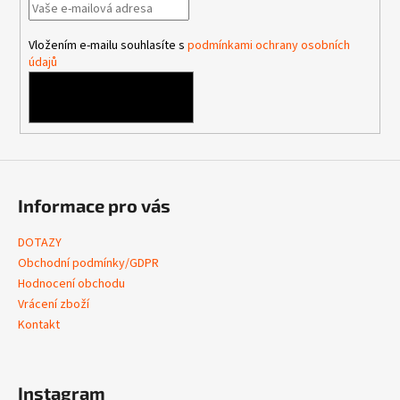
t
í
Vložením e-mailu souhlasíte s
podmínkami ochrany osobních
údajů
PŘIHLÁSIT SE
Informace pro vás
DOTAZY
Obchodní podmínky/GDPR
Hodnocení obchodu
Vrácení zboží
Kontakt
Instagram