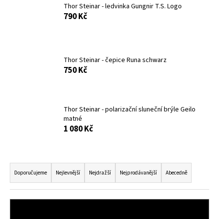
č
Thor Steinar - ledvinka Gungnir T.S. Logo
u
790 Kč
j
e
m
e
Thor Steinar - čepice Runa schwarz
750 Kč
THOR
STEINAR
-
TRIKO
Thor Steinar - polarizační sluneční brýle Geilo
REBEL
matné
SCHWARZ
1 080 Kč
1
050
Kč
Ř
a
Doporučujeme
Nejlevnější
Nejdražší
Nejprodávanější
Abecedně
z
e
n
OTEVŘÍT FILTR