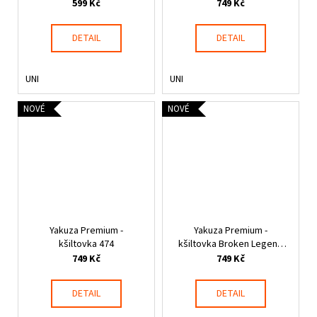
599 Kč
749 Kč
DETAIL
DETAIL
UNI
UNI
NOVÉ
NOVÉ
Yakuza Premium -
Yakuza Premium -
kšiltovka 474
kšiltovka Broken Legend
251
749 Kč
749 Kč
DETAIL
DETAIL