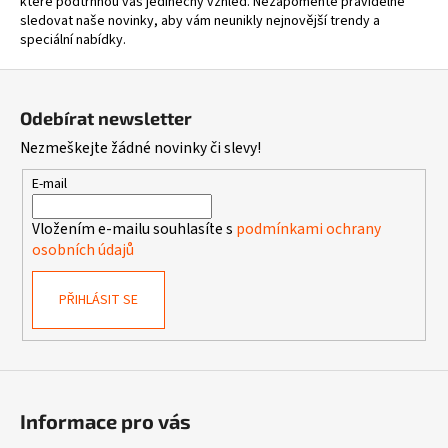
které podtrhnou váš jedinečný vzhled. Nezapomeňte pravidelně
n
í
sledovat naše novinky, aby vám neunikly nejnovější trendy a
í
p
speciální nabídky.
r
Z
v
á
k
Odebírat newsletter
y
p
Nezmeškejte žádné novinky či slevy!
v
a
ý
t
E-mail
p
í
i
Vložením e-mailu souhlasíte s
podmínkami ochrany
s
osobních údajů
u
PŘIHLÁSIT SE
Informace pro vás