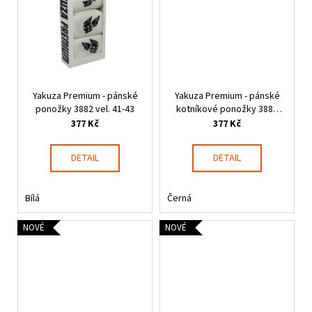
Yakuza Premium - pánské
Yakuza Premium - pánské
ponožky 3882 vel. 41-43
kotníkové ponožky 3883
vel. 44-46
377 Kč
377 Kč
DETAIL
DETAIL
Bílá
Černá
NOVÉ
NOVÉ