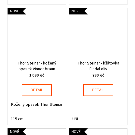
NOVÉ
NOVÉ
Thor Steinar - kožený
Thor Steinar - kšiltovka
opasek Vinner braun
Eisdal oliv
1 090 Kč
790 Kč
DETAIL
DETAIL
Kožený opasek Thor Steinar
115 cm
UNI
NOVÉ
NOVÉ