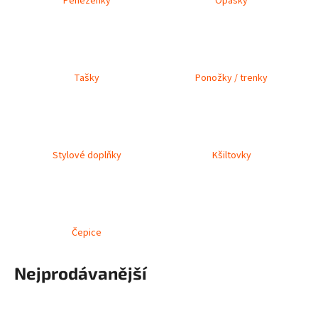
Peněženky
Opasky
a
j
í
t
Tašky
Ponožky / trenky
?
Stylové doplňky
Kšiltovky
HLEDAT
D
Čepice
o
p
Nejprodávanější
o
r
u