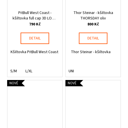
PitBull West Coast -
Thor Steinar - kšiltovka
kšiltovka full cap 3D LOGO
THORSDAY oliv
černá
790 Kč
800 Kč
DETAIL
DETAIL
Kšiltovka PitBull West Coast
Thor Steinar - kšiltovka
S/M
L/XL
UNI
NOVÉ
NOVÉ