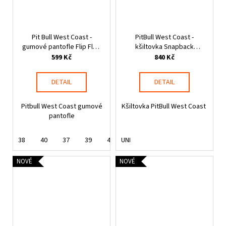
Pit Bull West Coast -
PitBull West Coast -
gumové pantofle Flip Flop
kšiltovka Snapback
LOGO černé
SEASCAPE červená
599 Kč
840 Kč
DETAIL
DETAIL
Pitbull West Coast gumové
Kšiltovka PitBull West Coast
pantofle
38
40
37
39
41
UNI
42
43
NOVÉ
NOVÉ