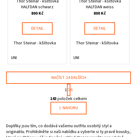
Thor Steinar - kšiltovka
Thor Steinar - kšiltovka
HALFDAN schwarz
HALFDAN weiss
800 Kč
800 Kč
DETAIL
DETAIL
Thor Steinar - kšiltovka
Thor Steinar - kšiltovka
UNI
UNI
NAČÍST 24 DALŠÍCH
S
1
6
t
O
r
143
položek celkem
v
á
NAHORU
l
n
k
á
o
d
Doplňky jsou tím, co dodává vašemu outfitu osobitý styl a
v
a
originalitu. Prohlédněte si naši nabídku a vyberte si ty pravé kousky,
á
c