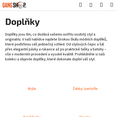
K
Přejít
Hledat
Nákup
M
Přihlášení
na
o
obsah
Zpět
Zpět
košík
š
Doplňky
í
C
k
o
Doplňky jsou tím, co dodává vašemu outfitu osobitý styl a
originalitu.
V naší nabídce najdete širokou škálu módních doplňků,
p
které podtrhnou váš jedinečný vzhled.
Od stylových čepic a šál
o
přes elegantní pásky a rukavice až po praktické tašky a batohy –
vše v moderním provedení a vysoké kvalitě.
Prohlédněte si naši
t
kolekci a objevte doplňky, které dokonale doplní váš styl.
ř
e
b
u
j
Brýle
Žabky/ pantofle
e
t
e
n