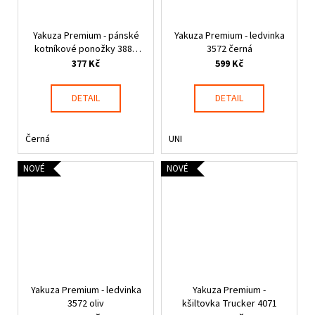
Yakuza Premium - pánské
Yakuza Premium - ledvinka
kotníkové ponožky 3883
3572 černá
vel. 41-43
377 Kč
599 Kč
DETAIL
DETAIL
Černá
UNI
NOVÉ
NOVÉ
Yakuza Premium - ledvinka
Yakuza Premium -
3572 oliv
kšiltovka Trucker 4071