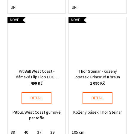
UNI
UNI
NOVÉ
NOVÉ
Pit Bull West Coast -
Thor Steinar - kožený
dámské Flip Flop LOGO
opasek Grimsrud II braun
černé
490 Kč
1 090 Kč
DETAIL
DETAIL
Pitbull West Coast gumové
Kožený pásek Thor Steinar
pantofle
38
40
37
39
105 cm