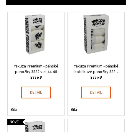
í
p
V
r
ý
o
p
d
i
u
s
k
p
t
r
ů
Yakuza Premium - pánské
Yakuza Premium - pánské
o
ponožky 3882 vel. 44-46
kotníkové ponožky 3884
d
vel. 44-46
377 Kč
377 Kč
u
k
DETAIL
DETAIL
t
ů
Bílá
Bílá
NOVÉ