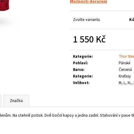
LOGO
Možnosti doručení
1 660 Kč
790 Kč
Zvolte variantu
Kó
1 550 Kč
Měrná
cena:
Kategorie
:
Thor Stei
Pohlaví
:
Pánské
Barva
:
Červená
Kategorie
:
Kraťasy
Velikost
:
M, L, XL,
Značka
nům. Na stehně potisk. Dvě boční kapsy a jedna zadní. Stahování v pase tk