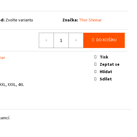
d:
Zvolte variantu
Značka:
Thor Steinar
DO KOŠÍKU
Tisk
nar
Zeptat se
Hlídat
Sdílet
 XXL, XXXL, 4XL
anicí.