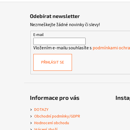
Z
á
Odebírat newsletter
p
Nezmeškejte žádné novinky či slevy!
a
t
E-mail
í
Vložením e-mailu souhlasíte s
podmínkami ochran
PŘIHLÁSIT SE
Informace pro vás
Inst
DOTAZY
Obchodní podmínky/GDPR
Hodnocení obchodu
Vrácení zboží