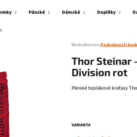
vinky
Pánské
Dámské
Doplňky
D
ot
Co potřebujete najít?
Průměrné
Neohodnoceno
Podrobnosti hod
hodnocení
produktu
HLEDAT
Thor Steinar 
je
0,0
Division rot
z
5
Doporučujeme
hvězdiček.
Pánské teplákové kraťasy Tho
VARIANTA
PITBULL WEST COAST - VESTA ECLIPSE OLIV
THOR STEINAR - LE