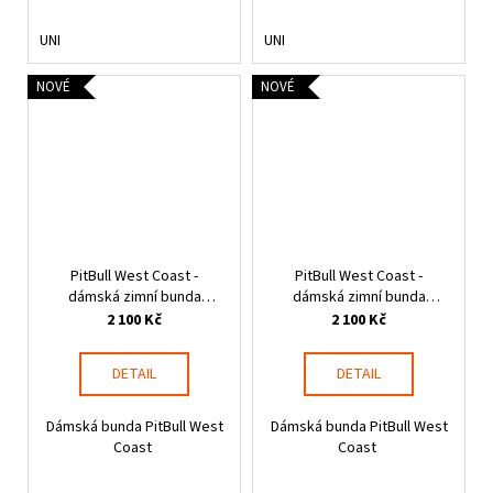
UNI
UNI
NOVÉ
NOVÉ
PitBull West Coast -
PitBull West Coast -
dámská zimní bunda
dámská zimní bunda
AMALIA černá
AMALIA tmavě čokoládová
2 100 Kč
2 100 Kč
DETAIL
DETAIL
Dámská bunda PitBull West
Dámská bunda PitBull West
Coast
Coast