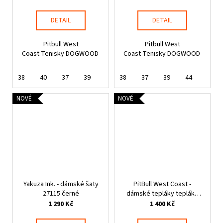
DETAIL
DETAIL
Pitbull West
Pitbull West
Coast Tenisky DOGWOOD
Coast Tenisky DOGWOOD
38
40
37
39
38
37
39
44
NOVÉ
NOVÉ
Yakuza Ink. - dámské šaty
PitBull West Coast -
27115 černé
dámské tepláky tepláky
LOVIA fialové
1 290 Kč
1 400 Kč