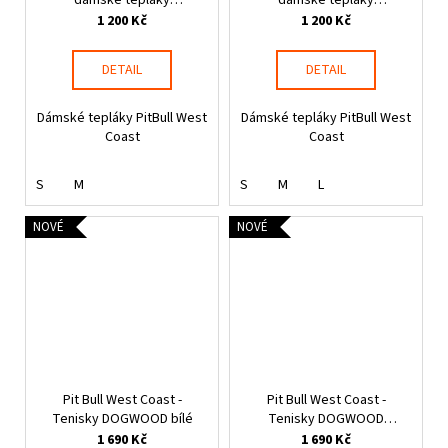
dámské tepláky
dámské tepláky
DISCOVERY černé
DISCOVERY světle růžové
1 200 Kč
1 200 Kč
DETAIL
DETAIL
Dámské tepláky PitBull West
Dámské tepláky PitBull West
Coast
Coast
S
M
S
M
L
NOVÉ
NOVÉ
Pit Bull West Coast -
Pit Bull West Coast -
Tenisky DOGWOOD bílé
Tenisky DOGWOOD
černočerné
1 690 Kč
1 690 Kč