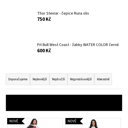
č
u
j
Thor Steinar - čepice Runa oliv
750 Kč
e
m
e
Pit Bull West Coast - žabky WATER COLOR černé
PITBULL
600 Kč
WEST
COAST
-
VESTA
Ř
ECLIPSE
OLIV
a
Doporučujeme
Nejlevnější
Nejdražší
Nejprodávanější
Abecedně
1
z
660
e
Kč
n
OTEVŘÍT FILTR
í
p
V
NOVÉ
NOVÉ
r
ý