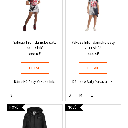
o
p
d
i
u
s
k
p
t
r
ů
Yakuza Ink. - dámské šaty
Yakuza Ink. - dámské šaty
o
28117 bílé
28116 bílé
d
868 Kč
868 Kč
u
k
DETAIL
DETAIL
t
ů
Dámské šaty Yakuza Ink.
Dámské šaty Yakuza Ink.
S
S
M
L
NOVÉ
NOVÉ