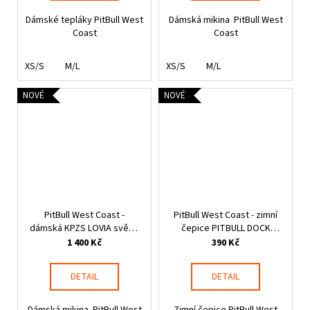
Dámské tepláky PitBull West
Dámská mikina PitBull West
Coast
Coast
XS/S
M/L
XS/S
M/L
NOVÉ
NOVÉ
PitBull West Coast -
PitBull West Coast - zimní
dámská KPZS LOVIA světle
čepice PITBULL DOCK
šedá
růžová
1 400 Kč
390 Kč
DETAIL
DETAIL
Dámská mikina PitBull West
Zimní čepice PitBull West