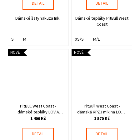
DETAIL
DETAIL
Dámské šaty Yakuza Ink.
Dámské tepláky PitBull West
Coast
S
M
XS/S
M/L
NOVÉ
NOVÉ
PitBull West Coast -
PitBull West Coast -
dámské tepláky LOVIA
dámská KPZJ mikina LOVIA
světle šedé
fialová
1 400 Kč
1 570 Kč
DETAIL
DETAIL