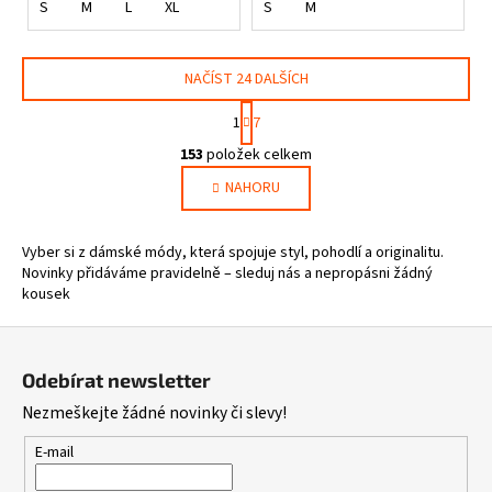
S
M
L
XL
S
M
NAČÍST 24 DALŠÍCH
S
1
7
t
O
r
153
položek celkem
v
á
NAHORU
l
n
k
á
o
d
Vyber si z dámské módy, která spojuje styl, pohodlí a originalitu.
v
a
Novinky přidáváme pravidelně – sleduj nás a nepropásni žádný
á
c
kousek
n
í
í
Z
p
r
á
Odebírat newsletter
v
p
k
Nezmeškejte žádné novinky či slevy!
a
y
t
E-mail
v
í
ý