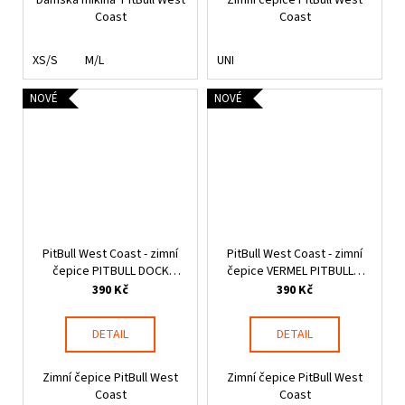
Coast
Coast
XS/S
M/L
UNI
NOVÉ
NOVÉ
PitBull West Coast - zimní
PitBull West Coast - zimní
čepice PITBULL DOCK
čepice VERMEL PITBULL R
písková
olivověčerná
390 Kč
390 Kč
DETAIL
DETAIL
Zimní čepice PitBull West
Zimní čepice PitBull West
Coast
Coast