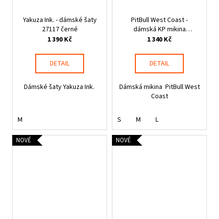
Yakuza Ink. - dámské šaty
PitBull West Coast -
27117 černé
dámská KP mikina
DISCOVERY světle růžová
1 390 Kč
1 340 Kč
DETAIL
DETAIL
Dámské šaty Yakuza Ink.
Dámská mikina PitBull West
Coast
M
S
M
L
NOVÉ
NOVÉ