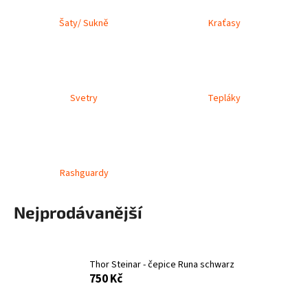
a
Šaty/ Sukně
Kraťasy
j
í
t
?
Svetry
Tepláky
HLEDAT
Rashguardy
Nejprodávanější
D
o
p
o
Thor Steinar - čepice Runa schwarz
750 Kč
r
u