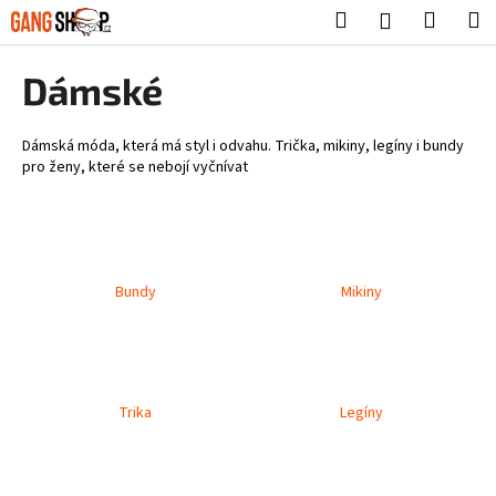
K
Přejít
Hledat
Nákup
M
Přihlášení
na
o
obsah
Zpět
Zpět
košík
š
Dámské
í
C
k
o
Dámská móda, která má styl i odvahu. Trička, mikiny, legíny i bundy
pro ženy, které se nebojí vyčnívat
p
o
t
ř
e
Bundy
Mikiny
b
u
j
e
Trika
Legíny
t
e
n