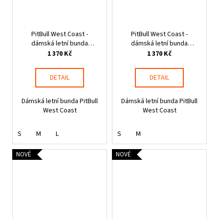
PitBull West Coast -
PitBull West Coast -
dámská letní bunda
dámská letní bunda
AARICIA STRIPES růžová
AARICIA STRIPES tmavě
1 370 Kč
1 370 Kč
písková
DETAIL
DETAIL
Dámská letní bunda PitBull
Dámská letní bunda PitBull
West Coast
West Coast
S
M
L
S
M
NOVÉ
NOVÉ