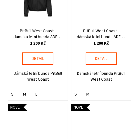
PitBull West Coast -
PitBull West Coast -
dámská letní bunda ADENA
dámská letní bunda ADENA
černá
růžová
1 200 Kč
1 200 Kč
DETAIL
DETAIL
Dámská letní bunda PitBull
Dámská letní bunda PitBull
West Coast
West Coast
S
M
L
S
M
NOVÉ
NOVÉ