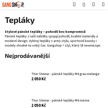
K
Přejít
Hledat
Nákup
M
Přihlášení
na
o
obsah
Zpět
Zpět
košík
š
Tepláky
í
C
k
o
Stylové pánské tepláky – pohodlí bez kompromisů
Pánské tepláky z naší nabídky spojují pohodlí, kvalitní materiály a
p
moderní design. Vybírej tepláky v army stylu, sportovní kousky i
o
modely vhodné na volný čas. Gangshop = styl, který tě neomezuje.
t
Nejprodávanější
ř
e
b
Thor Steinar - pánské tepláky M4 grau-melange
u
2 050 Kč
j
e
t
e
Thor Steinar - pánské tepláky M4 marine
2 050 Kč
n