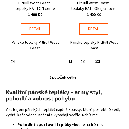
PitBull West Coast -
PitBull West Coast -
tepláky HATTON černé
tepláky HATTON grafitové
1 400 Kč
1 400 Kč
DETAIL
DETAIL
Pánské tepláky PitBull West
Pánské tepláky PitBull West
Coast
Coast
2XL
M
2XL
3XL
6
položek celkem
O
v
Kvalitní pánské tepláky – army styl,
l
pohodlí a volnost pohybu
á
d
V kategorii pánských tepláků najdeš kousky, které perfektně sedí,
a
vydrží každodenní nošení a vypadají skvěle. Nabízíme:
c
í
Pohodlné sportovní tepláky
vhodné na trénink i