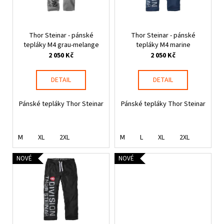
č
k
p
u
t
j
r
ů
e
Thor Steinar - pánské
Thor Steinar - pánské
o
m
tepláky M4 grau-melange
tepláky M4 marine
d
2 050 Kč
2 050 Kč
e
u
k
DETAIL
DETAIL
PIT
t
BULL
ů
WEST
Pánské tepláky Thor Steinar
Pánské tepláky Thor Steinar
COAST
-
TENISKY
ENCINO
M
XL
2XL
M
L
XL
2XL
BURGUNDY
1
NOVÉ
NOVÉ
800
Kč