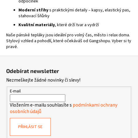
odpočinek
p
r
Moderní střihy
s praktickými detaily – kapsy, elastický pas,
v
stahovací šňůrky
k
Kvalitní materiály
, které drží tvar a vydrží
y
Naše pánské tepláky jsou ideální pro volný čas, město i relax doma.
v
Stylový vzhled a pohodlí, které očekáváš od Gangshopu. Vyber si ty
ý
pravé.
p
i
Z
s
á
u
Odebírat newsletter
p
Nezmeškejte žádné novinky či slevy!
a
t
E-mail
í
Vložením e-mailu souhlasíte s
podmínkami ochrany
osobních údajů
PŘIHLÁSIT SE