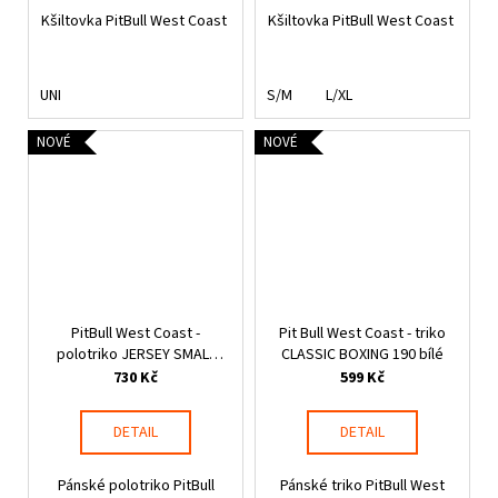
Kšiltovka PitBull West Coast
Kšiltovka PitBull West Coast
UNI
S/M
L/XL
NOVÉ
NOVÉ
PitBull West Coast -
Pit Bull West Coast - triko
polotriko JERSEY SMALL
CLASSIC BOXING 190 bílé
LOGO černé
730 Kč
599 Kč
DETAIL
DETAIL
Pánské polotriko PitBull
Pánské triko PitBull West