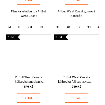
DETAIL
DETAIL
Pánská letní bunda PitBull
Pitbull West Coast gumové
West Coast
pantofle
M
XL
2XL
3XL
38
40
37
39
41
NOVÉ
NOVÉ
PitBull West Coast -
PitBull West Coast -
kšiltovka Snapback
kšiltovka full cap 3D LOGO
SEASCAPE červená
černá
840 Kč
790 Kč
DETAIL
DETAIL