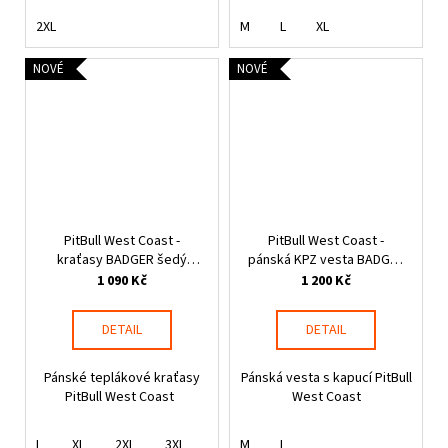
2XL
M
L
XL
NOVÉ
NOVÉ
PitBull West Coast -
PitBull West Coast -
kraťasy BADGER šedý
pánská KPZ vesta BADGER
melír
černá
1 090 Kč
1 200 Kč
DETAIL
DETAIL
Pánské teplákové kraťasy
Pánská vesta s kapucí PitBull
PitBull West Coast
West Coast
L
XL
2XL
3XL
M
L