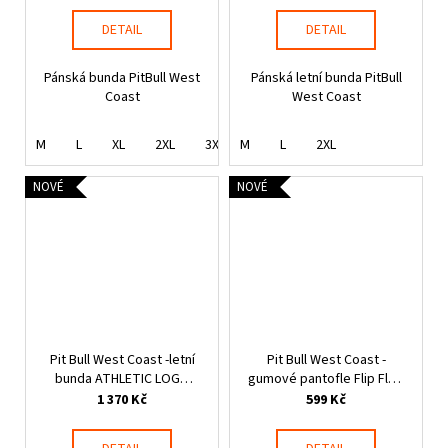
DETAIL
DETAIL
Pánská bunda PitBull West
Pánská letní bunda PitBull
Coast
West Coast
M
L
XL
2XL
3XL
M
L
2XL
NOVÉ
NOVÉ
Pit Bull West Coast -letní
Pit Bull West Coast -
bunda ATHLETIC LOGO
gumové pantofle Flip Flop
černá
LOGO černé
1 370 Kč
599 Kč