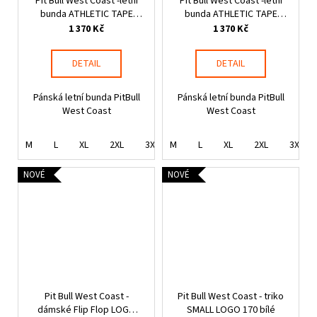
Pit Bull West Coast -letní
Pit Bull West Coast -letní
bunda ATHLETIC TAPE
bunda ATHLETIC TAPE
červená
modrá
1 370 Kč
1 370 Kč
DETAIL
DETAIL
Pánská letní bunda PitBull
Pánská letní bunda PitBull
West Coast
West Coast
M
L
XL
2XL
3XL
M
L
XL
2XL
3XL
NOVÉ
NOVÉ
Pit Bull West Coast -
Pit Bull West Coast - triko
dámské Flip Flop LOGO
SMALL LOGO 170 bílé