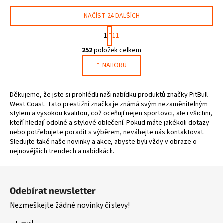
NAČÍST 24 DALŠÍCH
S
1
11
t
O
r
252
položek celkem
v
á
NAHORU
l
n
k
á
o
d
Děkujeme, že jste si prohlédli naši nabídku produktů značky PitBull
v
a
West Coast. Tato prestižní značka je známá svým nezaměnitelným
á
c
stylem a vysokou kvalitou, což oceňují nejen sportovci, ale i všichni,
n
í
kteří hledají odolné a stylové oblečení. Pokud máte jakékoli dotazy
í
p
nebo potřebujete poradit s výběrem, neváhejte nás kontaktovat.
Sledujte také naše novinky a akce, abyste byli vždy v obraze o
r
nejnovějších trendech a nabídkách.
v
k
Z
y
á
v
Odebírat newsletter
p
ý
Nezmeškejte žádné novinky či slevy!
a
p
i