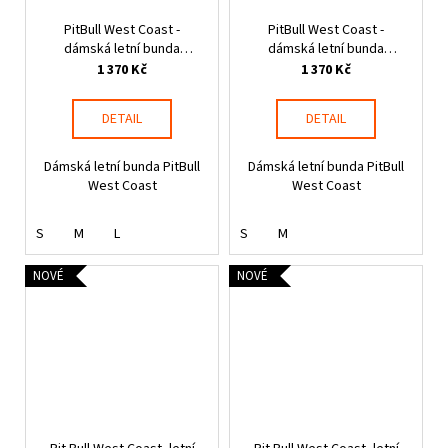
PitBull West Coast -
PitBull West Coast -
dámská letní bunda
dámská letní bunda
AARICIA STRIPES růžová
AARICIA STRIPES tmavě
1 370 Kč
1 370 Kč
písková
DETAIL
DETAIL
Dámská letní bunda PitBull
Dámská letní bunda PitBull
West Coast
West Coast
S
M
L
S
M
NOVÉ
NOVÉ