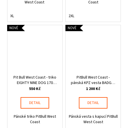
West Coast
Coast
XL
2XL
NOVÉ
NOVÉ
Pit Bull West Coast - triko
PitBull West Coast -
EIGHTY NINE DOG 170
pánská KPZ vesta BADGER
černé
šedý melír
550 Kč
1 200 Kč
DETAIL
DETAIL
Pánské triko PitBull West
Pánská vesta s kapucí PitBull
Coast
West Coast