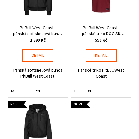
č
u
s
u
k
p
j
t
r
e
ů
m
PitBull West Coast -
Pit Bull West Coast -
o
pánská softshellová bunda
pánské triko DOG SD
e
d
ROSCOE černá
burgundy
1 690 Kč
550 Kč
u
k
THOR
DETAIL
DETAIL
STEINAR
t
-
ů
LEDVINKA
Pánská softshellová bunda
Pánské triko PitBull West
GUNGNIR
PitBull West Coast
Coast
T.S.
LOGO
M
L
2XL
L
2XL
790
Kč
NOVÉ
NOVÉ