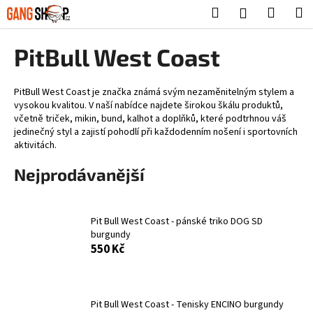
K
Přejít
Hledat
Nákup
M
Přihlášení
na
o
obsah
Zpět
Zpět
košík
š
PitBull West Coast
í
C
k
o
PitBull West Coast je značka známá svým nezaměnitelným stylem a
vysokou kvalitou. V naší nabídce najdete širokou škálu produktů,
p
včetně triček, mikin, bund, kalhot a doplňků, které podtrhnou váš
o
jedinečný styl a zajistí pohodlí při každodenním nošení i sportovních
aktivitách.
t
ř
Nejprodávanější
e
b
u
Pit Bull West Coast - pánské triko DOG SD
burgundy
j
550 Kč
e
t
e
Pit Bull West Coast - Tenisky ENCINO burgundy
n