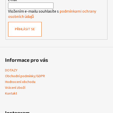
t
E-mail
s
í
u
Vložením e-mailu souhlasíte s
podmínkami ochrany
osobních údajů
PŘIHLÁSIT SE
Informace pro vás
DOTAZY
Obchodní podmínky/GDPR
Hodnocení obchodu
Vrácení zboží
Kontakt
Instagram