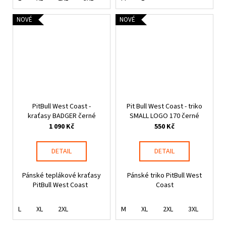
NOVÉ
NOVÉ
PitBull West Coast -
Pit Bull West Coast - triko
kraťasy BADGER černé
SMALL LOGO 170 černé
1 090 Kč
550 Kč
DETAIL
DETAIL
Pánské teplákové kraťasy
Pánské triko PitBull West
PitBull West Coast
Coast
L
XL
2XL
M
XL
2XL
3XL