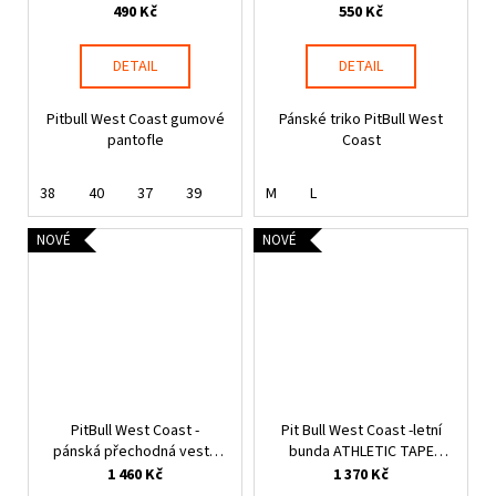
černé
490 Kč
550 Kč
DETAIL
DETAIL
Pitbull West Coast gumové
Pánské triko PitBull West
pantofle
Coast
38
40
37
39
M
L
NOVÉ
NOVÉ
PitBull West Coast -
Pit Bull West Coast -letní
pánská přechodná vesta
bunda ATHLETIC TAPE
HOFER s kapucí černá
černá
1 460 Kč
1 370 Kč