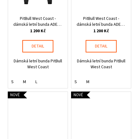
PitBull West Coast -
PitBull West Coast -
dámská letní bunda ADENA
dámská letní bunda ADENA
černá
růžová
1 200 Kč
1 200 Kč
DETAIL
DETAIL
Dámská letní bunda PitBull
Dámská letní bunda PitBull
West Coast
West Coast
S
M
L
S
M
NOVÉ
NOVÉ