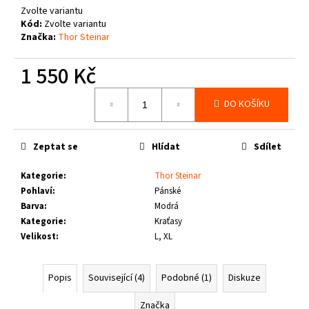
č
Zvolte variantu
u
Kód:
Zvolte variantu
j
Značka:
Thor Steinar
e
m
1 550 Kč
e
Měrná
DO KOŠÍKU
cena:
THOR
STEINAR
-
Zeptat se
Hlídat
Sdílet
LEDVINKA
GUNGNIR
T.S.
Kategorie
:
Thor Steinar
LOGO
Pohlaví
:
Pánské
790
Barva
:
Modrá
Kč
Kategorie
:
Kraťasy
Velikost
:
L, XL
Popis
Související (4)
Podobné (1)
Diskuze
Značka