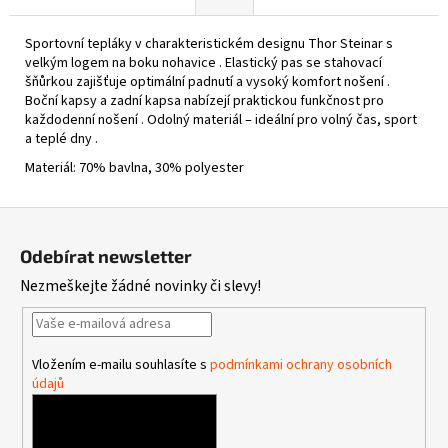
Sportovní tepláky v charakteristickém designu Thor Steinar s
velkým logem na boku nohavice . Elastický pas se stahovací
šňůrkou zajišťuje optimální padnutí a vysoký komfort nošení .
Boční kapsy a zadní kapsa nabízejí praktickou funkčnost pro
každodenní nošení . Odolný materiál – ideální pro volný čas, sport
a teplé dny .
Materiál: 70% bavlna, 30% polyester
Z
á
Odebírat newsletter
p
Nezmeškejte žádné novinky či slevy!
a
t
í
Vložením e-mailu souhlasíte s
podmínkami ochrany osobních
údajů
PŘIHLÁSIT SE