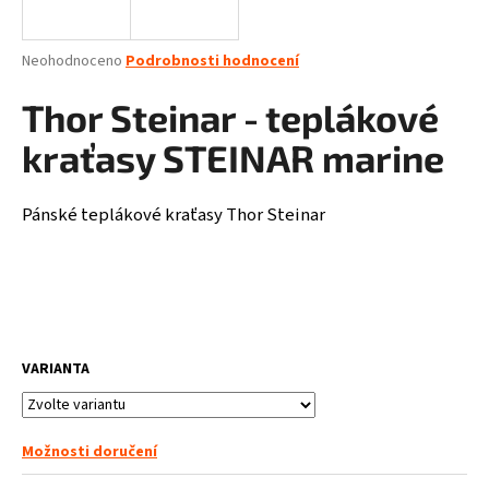
a
j
Průměrné
Neohodnoceno
Podrobnosti hodnocení
í
hodnocení
produktu
Thor Steinar - teplákové
t
je
?
0,0
kraťasy STEINAR marine
z
5
hvězdiček.
Pánské teplákové kraťasy Thor Steinar
HLEDAT
D
VARIANTA
o
p
o
r
Možnosti doručení
u