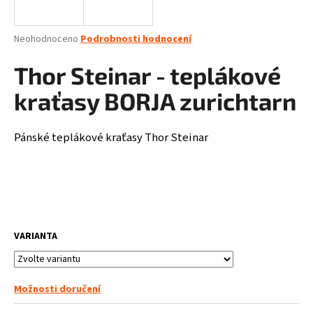
a
j
Průměrné
Neohodnoceno
Podrobnosti hodnocení
í
hodnocení
produktu
Thor Steinar - teplákové
t
je
?
0,0
kraťasy BORJA zurichtarn
z
5
hvězdiček.
Pánské teplákové kraťasy Thor Steinar
HLEDAT
D
VARIANTA
o
p
o
r
Možnosti doručení
u