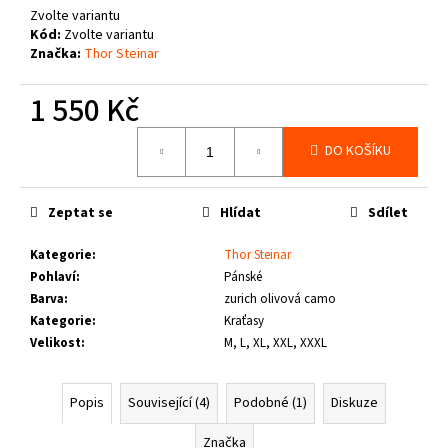
č
Zvolte variantu
u
Kód:
Zvolte variantu
j
Značka:
Thor Steinar
e
m
1 550 Kč
e
Měrná
DO KOŠÍKU
cena:
THOR
STEINAR
-
Zeptat se
Hlídat
Sdílet
KOŠILE
VIKE
SCHWARZ
Kategorie
:
Thor Steinar
Pohlaví
:
Pánské
1
650
Barva
:
zurich olivová camo
Kč
Kategorie
:
Kraťasy
Velikost
:
M, L, XL, XXL, XXXL
Popis
Související (4)
Podobné (1)
Diskuze
Značka