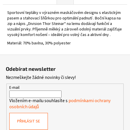
Sportovní tepláky v výrazném maskáčovém designu s elastickým
pasem a stahovací šňůrkou pro optimální padnutí . Boční kapsa na
zip a nápis „Division Thor Steinar“ na lemu dodávají funkční a
vizuální prvky. Příjemně měkký a zároveň odolný materiál zajišťuje
vysoký komfort nošení – ideální pro volný čas a aktivní dny .
Materiál: 70% bavlna, 30% polyester
Z
á
Odebírat newsletter
p
Nezmeškejte žádné novinky či slevy!
a
t
E-mail
í
Vložením e-mailu souhlasíte s
podmínkami ochrany
osobních údajů
PŘIHLÁSIT SE