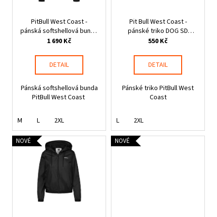
d
r
a
u
PitBull West Coast -
Pit Bull West Coast -
o
j
k
pánská softshellová bunda
pánské triko DOG SD
d
í
ROSCOE černá
burgundy
1 690 Kč
550 Kč
t
u
t
ů
k
?
DETAIL
DETAIL
t
ů
Pánská softshellová bunda
Pánské triko PitBull West
PitBull West Coast
Coast
HLEDAT
M
L
2XL
L
2XL
NOVÉ
NOVÉ
D
o
p
o
r
u