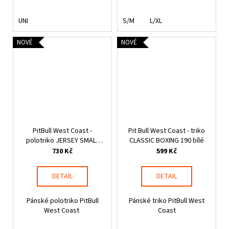
UNI
S/M
L/XL
NOVÉ
NOVÉ
PitBull West Coast -
Pit Bull West Coast - triko
polotriko JERSEY SMALL
CLASSIC BOXING 190 bílé
LOGO černé
730 Kč
599 Kč
DETAIL
DETAIL
Pánské polotriko PitBull
Pánské triko PitBull West
West Coast
Coast