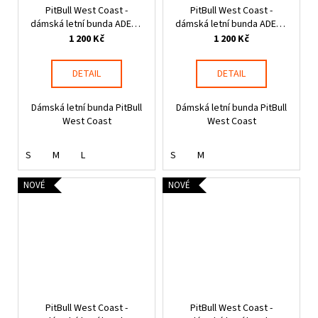
č
PitBull West Coast -
PitBull West Coast -
u
dámská letní bunda ADENA
dámská letní bunda ADENA
j
černá
růžová
1 200 Kč
1 200 Kč
e
m
DETAIL
DETAIL
e
Dámská letní bunda PitBull
Dámská letní bunda PitBull
THOR
West Coast
West Coast
STEINAR
-
S
M
L
S
M
LEDVINKA
GUNGNIR
T.S.
NOVÉ
NOVÉ
LOGO
790
Kč
PitBull West Coast -
PitBull West Coast -