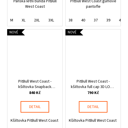
Pánská letní bunda PitBull
Pitbull West Coast gumové
West Coast
pantofle
M
XL
2XL
3XL
38
40
37
39
41
NOVÉ
NOVÉ
PitBull West Coast -
PitBull West Coast -
kšiltovka Snapback
kšiltovka full cap 3D LOGO
SEASCAPE červená
černá
840 Kč
790 Kč
DETAIL
DETAIL
Kšiltovka PitBull West Coast
Kšiltovka PitBull West Coast