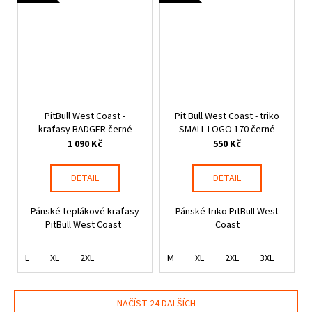
PitBull West Coast -
Pit Bull West Coast - triko
kraťasy BADGER černé
SMALL LOGO 170 černé
1 090 Kč
550 Kč
DETAIL
DETAIL
Pánské teplákové kraťasy
Pánské triko PitBull West
PitBull West Coast
Coast
L
XL
2XL
M
XL
2XL
3XL
NAČÍST 24 DALŠÍCH