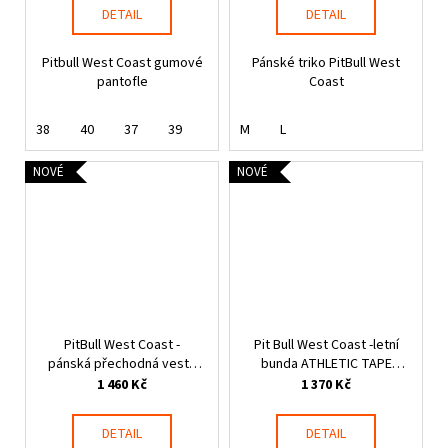
DETAIL
DETAIL
Pitbull West Coast gumové
Pánské triko PitBull West
pantofle
Coast
38
40
37
39
M
L
NOVÉ
NOVÉ
PitBull West Coast -
Pit Bull West Coast -letní
pánská přechodná vesta
bunda ATHLETIC TAPE
HOFER s kapucí černá
černá
1 460 Kč
1 370 Kč
DETAIL
DETAIL