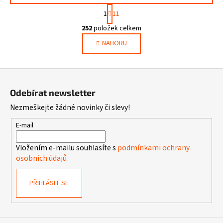
S
1
11
t
O
r
252
položek celkem
v
á
NAHORU
l
n
k
á
o
d
Z
v
a
á
á
c
Odebírat newsletter
n
p
í
í
Nezmeškejte žádné novinky či slevy!
p
a
r
t
E-mail
v
í
k
Vložením e-mailu souhlasíte s
podmínkami ochrany
y
osobních údajů
v
ý
PŘIHLÁSIT SE
p
i
s
u