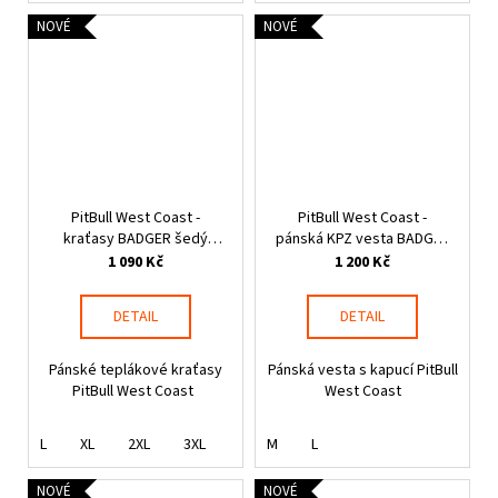
NOVÉ
NOVÉ
PitBull West Coast -
PitBull West Coast -
kraťasy BADGER šedý
pánská KPZ vesta BADGER
melír
černá
1 090 Kč
1 200 Kč
DETAIL
DETAIL
Pánské teplákové kraťasy
Pánská vesta s kapucí PitBull
PitBull West Coast
West Coast
L
XL
2XL
3XL
M
L
NOVÉ
NOVÉ