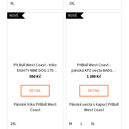
XL
2XL
NOVÉ
NOVÉ
Pit Bull West Coast - triko
PitBull West Coast -
EIGHTY NINE DOG 170
pánská KPZ vesta BADGER
černé
šedý melír
550 Kč
1 200 Kč
DETAIL
DETAIL
Pánské triko PitBull West
Pánská vesta s kapucí PitBull
Coast
West Coast
2XL
M
L
XL