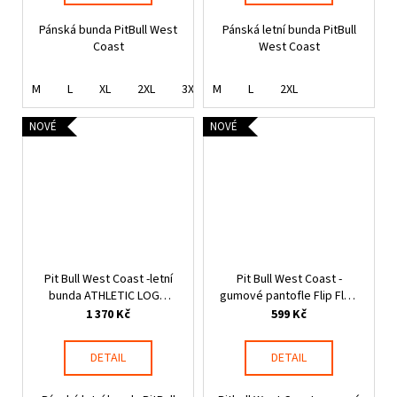
Pánská bunda PitBull West
Pánská letní bunda PitBull
Coast
West Coast
M
L
XL
2XL
3XL
M
L
2XL
NOVÉ
NOVÉ
Pit Bull West Coast -letní
Pit Bull West Coast -
bunda ATHLETIC LOGO
gumové pantofle Flip Flop
černá
LOGO černé
1 370 Kč
599 Kč
DETAIL
DETAIL