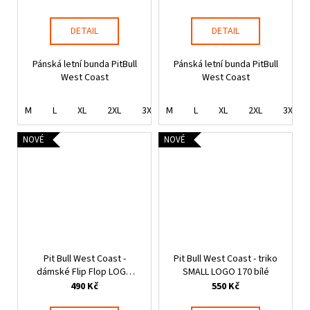
DETAIL
DETAIL
Pánská letní bunda PitBull
Pánská letní bunda PitBull
West Coast
West Coast
M
L
XL
2XL
3XL
M
L
XL
2XL
3XL
NOVÉ
NOVÉ
Pit Bull West Coast -
Pit Bull West Coast - triko
dámské Flip Flop LOGO
SMALL LOGO 170 bílé
černé
490 Kč
550 Kč