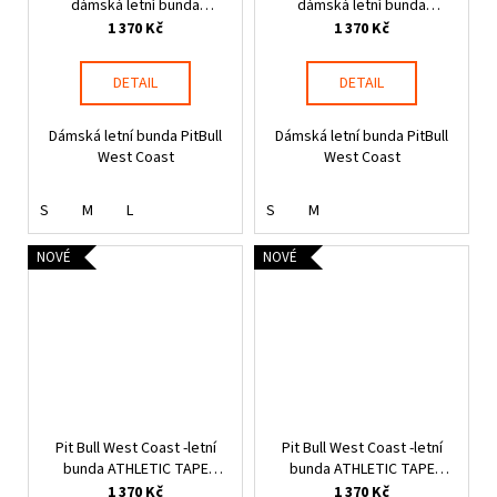
dámská letní bunda
dámská letní bunda
AARICIA STRIPES růžová
AARICIA STRIPES tmavě
1 370 Kč
1 370 Kč
písková
DETAIL
DETAIL
Dámská letní bunda PitBull
Dámská letní bunda PitBull
West Coast
West Coast
S
M
L
S
M
NOVÉ
NOVÉ
Pit Bull West Coast -letní
Pit Bull West Coast -letní
bunda ATHLETIC TAPE
bunda ATHLETIC TAPE
červená
modrá
1 370 Kč
1 370 Kč