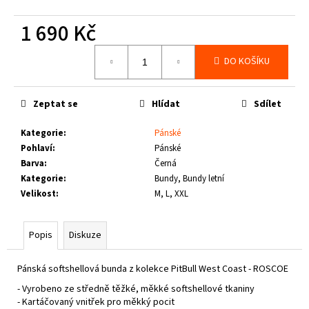
č
u
1 690 Kč
j
e
Měrná
DO KOŠÍKU
m
cena:
e
Zeptat se
Hlídat
Sdílet
THOR
STEINAR
Kategorie
:
Pánské
-
Pohlaví
:
Pánské
TRIKO
Barva
:
Černá
REBEL
SCHWARZ
Kategorie
:
Bundy, Bundy letní
Velikost
:
M, L, XXL
1
050
Kč
Popis
Diskuze
Pánská softshellová bunda z kolekce PitBull West Coast - ROSCOE
- Vyrobeno ze středně těžké, měkké softshellové tkaniny
- Kartáčovaný vnitřek pro měkký pocit