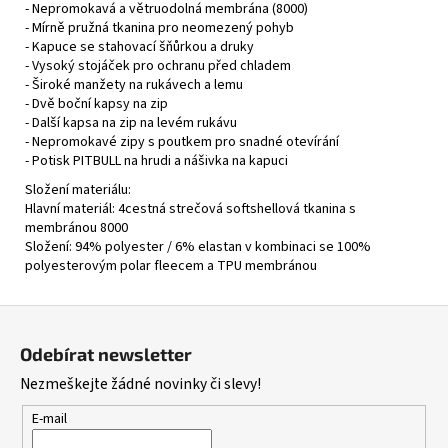
- Nepromokavá a větruodolná membrána (8000)
- Mírně pružná tkanina pro neomezený pohyb
- Kapuce se stahovací šňůrkou a druky
- Vysoký stojáček pro ochranu před chladem
- Široké manžety na rukávech a lemu
- Dvě boční kapsy na zip
- Další kapsa na zip na levém rukávu
- Nepromokavé zipy s poutkem pro snadné otevírání
- Potisk PITBULL na hrudi a nášivka na kapuci
Složení materiálu:
Hlavní materiál: 4cestná strečová softshellová tkanina s
membránou 8000
Složení: 94% polyester / 6% elastan v kombinaci se 100%
polyesterovým polar fleecem a TPU membránou
Z
á
Odebírat newsletter
p
Nezmeškejte žádné novinky či slevy!
a
t
E-mail
í