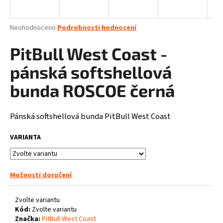
a
j
Průměrné
Neohodnoceno
Podrobnosti hodnocení
í
hodnocení
produktu
PitBull West Coast -
t
je
?
0,0
pánská softshellová
z
5
bunda ROSCOE černá
hvězdiček.
Pánská softshellová bunda PitBull West Coast
HLEDAT
VARIANTA
D
o
Možnosti doručení
p
o
Zvolte variantu
r
Kód:
Zvolte variantu
u
Značka:
PitBull West Coast