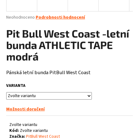
a
j
Průměrné
Neohodnoceno
Podrobnosti hodnocení
í
hodnocení
produktu
Pit Bull West Coast -letní
t
je
?
0,0
bunda ATHLETIC TAPE
z
5
modrá
hvězdiček.
Pánská letní bunda PitBull West Coast
HLEDAT
VARIANTA
D
o
Možnosti doručení
p
o
Zvolte variantu
r
Kód:
Zvolte variantu
u
Značka:
PitBull West Coast