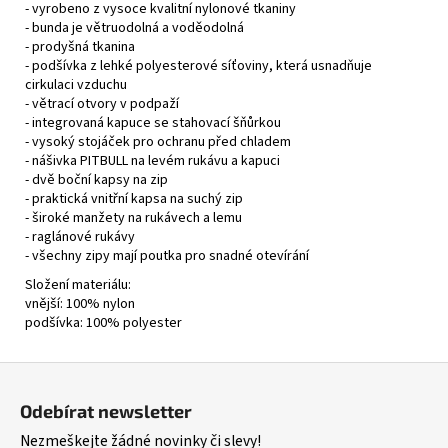
- vyrobeno z vysoce kvalitní nylonové tkaniny
- bunda je větruodolná a voděodolná
- prodyšná tkanina
- podšívka z lehké polyesterové síťoviny, která usnadňuje
cirkulaci vzduchu
- větrací otvory v podpaží
- integrovaná kapuce se stahovací šňůrkou
- vysoký stojáček pro ochranu před chladem
- nášivka PITBULL na levém rukávu a kapuci
- dvě boční kapsy na zip
- praktická vnitřní kapsa na suchý zip
- široké manžety na rukávech a lemu
- raglánové rukávy
- všechny zipy mají poutka pro snadné otevírání
Složení materiálu:
vnější: 100% nylon
podšívka: 100% polyester
Z
á
Odebírat newsletter
p
Nezmeškejte žádné novinky či slevy!