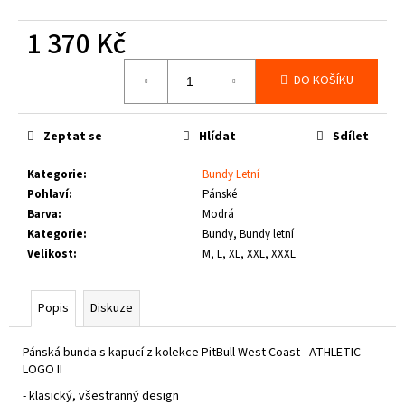
č
u
1 370 Kč
j
e
Měrná
DO KOŠÍKU
m
cena:
e
Zeptat se
Hlídat
Sdílet
THOR
STEINAR
Kategorie
:
Bundy Letní
-
Pohlaví
:
Pánské
KOŠILE
Barva
:
Modrá
VIKE
SCHWARZ
Kategorie
:
Bundy, Bundy letní
Velikost
:
M, L, XL, XXL, XXXL
1
650
Kč
Popis
Diskuze
Pánská bunda s kapucí z kolekce PitBull West Coast - ATHLETIC
LOGO II
- klasický, všestranný design