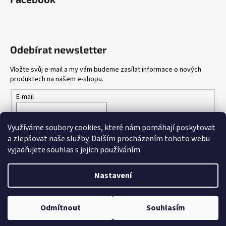
Odebírat newsletter
Vložte svůj e-mail a my vám budeme zasílat informace o nových
produktech na našem e-shopu.
E-mail
Vložením e-mailu souhlasíte s
podmínkami ochrany osobních
Využíváme soubory cookies, které nám pomáhají poskytovat
údajů
a zlepšovat naše služby.
Dalším procházením tohoto webu
vyjadřujete souhlas s jejich používáním.
PŘIHLÁSIT SE
Nastavení
Vytvořil Shoptet
Odmítnout
Souhlasím
Copyright 2026
Gang Shop
. Všechna práva vyhrazena.
DOPRAVA ZDARMA NAD 2000,-