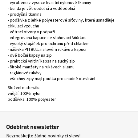
- vyrobeno z vysoce kvalitní nylonové tkaniny
- bunda je větruodolná a voděodolná
- prodyšná tkanina
- podšívka z lehké polyesterové síťoviny, která usnadňuje
cirkulaci vzduchu
- větrací otvory v podpaží
- integrovaná kapuce se stahovací šňůrkou
- vysoký stojáček pro ochranu před chladem
- nášivka PITBULL na levém rukávu a kapuci
- dvě boční kapsy na zip
- praktická vnitřní kapsa na suchý zip
- široké manžety na rukávech a lemu
- raglánové rukávy
- všechny zipy mají poutka pro snadné otevírání
Složení materiálu:
vnější: 100% nylon
podšívka: 100% polyester
Z
á
Odebírat newsletter
p
Nezmeškejte žádné novinky či slevy!