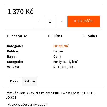
č
u
1 370 Kč
j
e
Měrná
DO KOŠÍKU
m
cena:
e
Zeptat se
Hlídat
Sdílet
THOR
STEINAR
Kategorie
:
Bundy Letní
-
Pohlaví
:
Pánské
TRIKO
Barva
:
Černá
REBEL
SCHWARZ
Kategorie
:
Bundy, Bundy letní
Velikost
:
M, XL, XXL, XXXL
1
050
Kč
Popis
Diskuze
Pánská bunda s kapucí z kolekce PitBull West Coast - ATHLETIC
LOGO II
- klasický, všestranný design