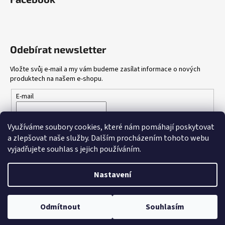
Odebírat newsletter
Vložte svůj e-mail a my vám budeme zasílat informace o nových
produktech na našem e-shopu.
E-mail
Vložením e-mailu souhlasíte s
podmínkami ochrany osobních
Využíváme soubory cookies, které nám pomáhají poskytovat
údajů
a zlepšovat naše služby.
Dalším procházením tohoto webu
vyjadřujete souhlas s jejich používáním.
PŘIHLÁSIT SE
Nastavení
Vytvořil Shoptet
Odmítnout
Souhlasím
Copyright 2026
Gang Shop
. Všechna práva vyhrazena.
DOPRAVA ZDARMA NAD 2000,-