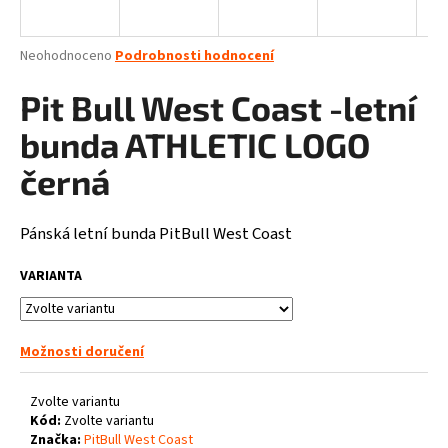
a
j
Průměrné
Neohodnoceno
Podrobnosti hodnocení
í
hodnocení
produktu
Pit Bull West Coast -letní
t
je
?
0,0
bunda ATHLETIC LOGO
z
5
černá
hvězdiček.
Pánská letní bunda PitBull West Coast
HLEDAT
VARIANTA
D
o
Možnosti doručení
p
o
Zvolte variantu
r
Kód:
Zvolte variantu
u
Značka:
PitBull West Coast