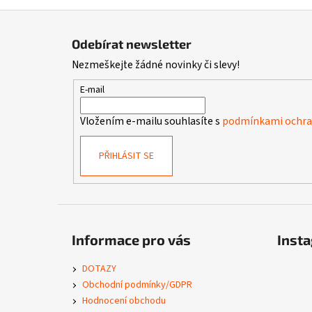
Z
á
Odebírat newsletter
p
Nezmeškejte žádné novinky či slevy!
a
t
E-mail
í
Vložením e-mailu souhlasíte s
podmínkami ochran
PŘIHLÁSIT SE
Informace pro vás
Inst
DOTAZY
Obchodní podmínky/GDPR
Hodnocení obchodu