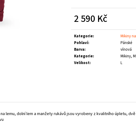
LOGO
1 660 Kč
790 Kč
2 590 Kč
Měrná
cena:
Kategorie
:
Mikiny na
Pohlaví
:
Pánské
Barva
:
vínová
Kategorie
:
Mikiny, M
Velikost
:
L
 na lemu,
dolní lem a manžety rukávů jsou vyrobeny z kvalitního úpletu,
dvě
švu