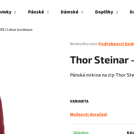
vinky
Pánské
Dámské
Doplňky
D
 KPZJ Lehar bordeaux
Co potřebujete najít?
Průměrné
Neohodnoceno
Podrobnosti hod
hodnocení
produktu
HLEDAT
Thor Steinar 
je
0,0
z
Pánská mikina na zip Thor Ste
5
Doporučujeme
hvězdiček.
VARIANTA
Možnosti doručení
PITBULL WEST COAST - VESTA ECLIPSE OLIV
THOR STEINAR - LE
Skladem
Kód