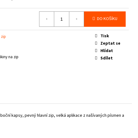
DO KOŠÍKU
Tisk
 zip
Zeptat se
Hlídat
ikiny na zip
Sdílet
 boční kapsy,
pevný hlavní zip,
velká aplikace z našívaných písmen a