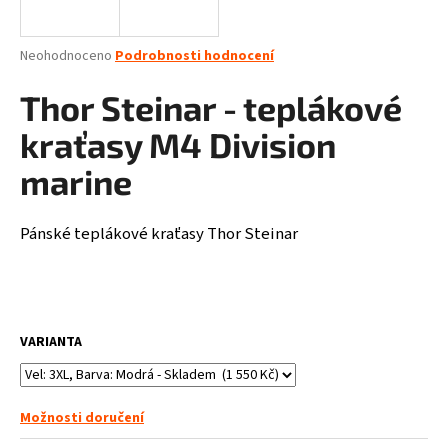
a
j
Průměrné
Neohodnoceno
Podrobnosti hodnocení
í
hodnocení
produktu
Thor Steinar - teplákové
t
je
?
0,0
kraťasy M4 Division
z
5
marine
hvězdiček.
Pánské teplákové kraťasy Thor Steinar
HLEDAT
D
o
VARIANTA
p
o
r
Možnosti doručení
u