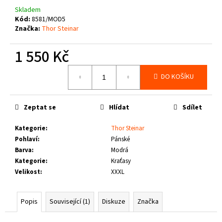
č
Skladem
u
Kód:
8581/MOD5
j
Značka:
Thor Steinar
e
m
1 550 Kč
e
Měrná
DO KOŠÍKU
cena:
PIT
BULL
WEST
Zeptat se
Hlídat
Sdílet
COAST
-
TENISKY
Kategorie
:
Thor Steinar
ENCINO
Pohlaví
:
Pánské
BURGUNDY
Barva
:
Modrá
1
Kategorie
:
Kraťasy
800
Velikost
:
XXXL
Kč
Popis
Související (1)
Diskuze
Značka