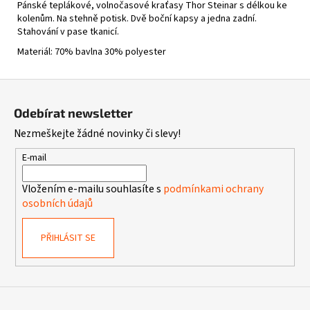
Pánské teplákové, volnočasové kraťasy Thor Steinar s délkou ke
kolenům. Na stehně potisk. Dvě boční kapsy a jedna zadní.
Stahování v pase tkanicí.
Materiál: 70% bavlna 30% polyester
Z
á
Odebírat newsletter
p
Nezmeškejte žádné novinky či slevy!
a
t
E-mail
í
Vložením e-mailu souhlasíte s
podmínkami ochrany
osobních údajů
PŘIHLÁSIT SE