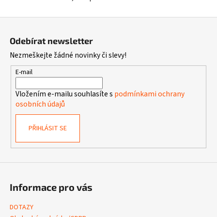
Z
á
Odebírat newsletter
p
Nezmeškejte žádné novinky či slevy!
a
t
E-mail
í
Vložením e-mailu souhlasíte s
podmínkami ochrany
osobních údajů
PŘIHLÁSIT SE
Informace pro vás
DOTAZY