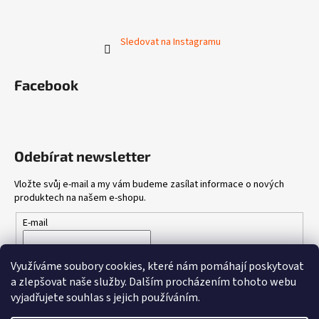
Sledovat na Instagramu
Facebook
Odebírat newsletter
Vložte svůj e-mail a my vám budeme zasílat informace o nových
produktech na našem e-shopu.
E-mail
Vložením e-mailu souhlasíte s
podmínkami ochrany osobních
Využíváme soubory cookies, které nám pomáhají poskytovat
údajů
a zlepšovat naše služby.
Dalším procházením tohoto webu
vyjadřujete souhlas s jejich používáním.
PŘIHLÁSIT SE