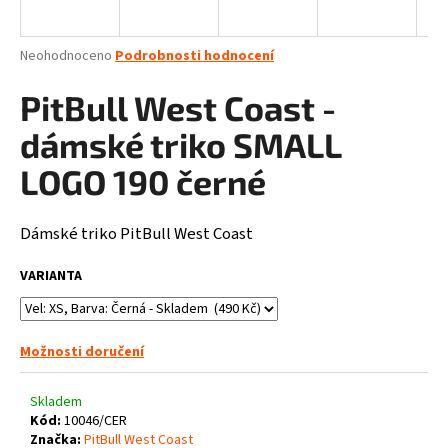
a
j
Průměrné
Neohodnoceno
Podrobnosti hodnocení
í
hodnocení
produktu
PitBull West Coast -
t
je
?
0,0
dámské triko SMALL
z
5
LOGO 190 černé
hvězdiček.
Dámské triko PitBull West Coast
HLEDAT
VARIANTA
D
o
Možnosti doručení
p
o
Skladem
r
Kód:
10046/CER
u
Značka:
PitBull West Coast