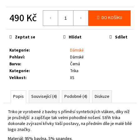
č
u
490 Kč
j
DO KOŠÍKU
e
Měrná
m
cena:
e
Zeptat se
Hlídat
Sdílet
Kategorie
:
Dámské
THOR
Pohlaví
:
Dámské
STEINAR
-
Barva
:
Černá
KOŠILE
Kategorie
:
Trika
VIKE
Velikost
:
XS
SCHWARZ
1
650
Popis
Související (4)
Podobné (4)
Diskuze
Kč
Triko je vyrobené z bavlny s příměsí syntetických vláken, díky níž
je pružnější a zajišťuje tak velmi pohodlné nošení. Střih trika
dokonale zvýrazní křivky Vaší postavy, na předním díle je malé bílé
logo značky.
Materiál: 95% bavlna, 5% spandex.