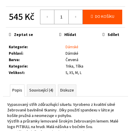
č
u
545 Kč
j
DO KOŠÍKU
e
Měrná
m
cena:
e
Zeptat se
Hlídat
Sdílet
Kategorie
:
Dámské
PIT
Pohlaví
:
Dámské
BULL
WEST
Barva
:
Červená
COAST
Kategorie
:
Trika, Tílka
-
Velikost
:
S, XS, M, L
TENISKY
ENCINO
BURGUNDY
Popis
Související (4)
Diskuze
1
800
Kč
Vypasovaný střih zdůrazňující siluetu. Vyrobeno z kvalitní silné
žebrované bavlněné tkaniny . Díky použití spandexu v látce je
košile pružná a neomezuje v pohybu.
Výstřih a průramky lemované širokým žebrovaným lemem. Malé
logo PITBULL na hrudi. Malá nášivka v bočním švu.