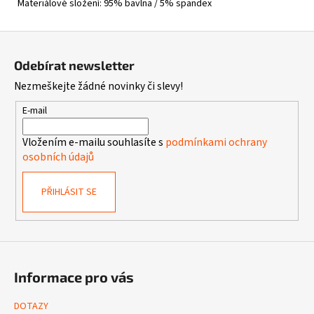
Materiálové složení: 95% bavlna / 5% spandex
Z
á
Odebírat newsletter
p
Nezmeškejte žádné novinky či slevy!
a
t
E-mail
í
Vložením e-mailu souhlasíte s
podmínkami ochrany
osobních údajů
PŘIHLÁSIT SE
Informace pro vás
DOTAZY