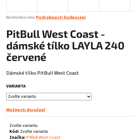
a
j
Průměrné
Neohodnoceno
Podrobnosti hodnocení
í
hodnocení
produktu
PitBull West Coast -
t
je
?
0,0
dámské tílko LAYLA 240
z
5
červené
hvězdiček.
Dámské tílko PitBull West Coast
HLEDAT
VARIANTA
D
o
Možnosti doručení
p
o
Zvolte variantu
r
Kód:
Zvolte variantu
u
Značka:
PitBull West Coast