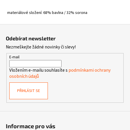
materiálové složení: 68% bavlna / 32% sorona
Z
á
Odebírat newsletter
p
Nezmeškejte žádné novinky či slevy!
a
t
E-mail
í
Vložením e-mailu souhlasíte s
podmínkami ochrany
osobních údajů
PŘIHLÁSIT SE
Informace pro vás