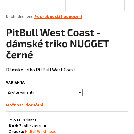
a
j
Průměrné
Neohodnoceno
Podrobnosti hodnocení
í
hodnocení
produktu
PitBull West Coast -
t
je
?
0,0
dámské triko NUGGET
z
5
černé
hvězdiček.
Dámské triko PitBull West Coast
HLEDAT
VARIANTA
D
o
Možnosti doručení
p
o
Zvolte variantu
r
Kód:
Zvolte variantu
u
Značka:
PitBull West Coast