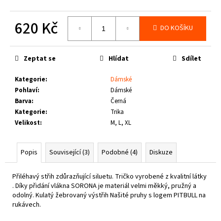
č
u
620 Kč
j
DO KOŠÍKU
e
Měrná
m
cena:
e
Zeptat se
Hlídat
Sdílet
Kategorie
:
Dámské
THOR
Pohlaví
:
Dámské
STEINAR
-
Barva
:
Černá
TRIKO
Kategorie
:
Trika
REBEL
Velikost
:
M, L, XL
SCHWARZ
1
050
Popis
Související (3)
Podobné (4)
Diskuze
Kč
Přiléhavý střih zdůrazňující siluetu.
Tričko vyrobené z kvalitní látky
. D
íky přidání vlákna SORONA je materiál velmi měkký, pružný a
odolný. K
ulatý žebrovaný výstřih Na
šité pruhy s logem PITBULL na
rukávech.