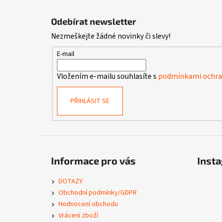
Z
á
Odebírat newsletter
p
Nezmeškejte žádné novinky či slevy!
a
t
E-mail
í
Vložením e-mailu souhlasíte s
podmínkami ochran
PŘIHLÁSIT SE
Informace pro vás
Inst
DOTAZY
Obchodní podmínky/GDPR
Hodnocení obchodu
Vrácení zboží