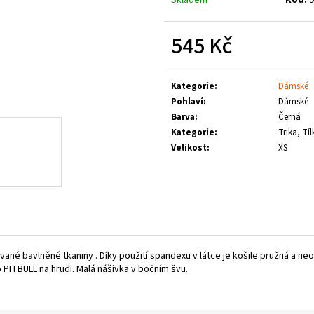
LOGO
1 660 Kč
790 Kč
545 Kč
Měrná
cena:
Kategorie
:
Dámské
Pohlaví
:
Dámské
Barva
:
Černá
Kategorie
:
Trika, Tíl
Velikost
:
XS
rované bavlněné tkaniny . Díky použití spandexu v látce je košile pružná a n
ITBULL na hrudi. Malá nášivka v bočním švu.