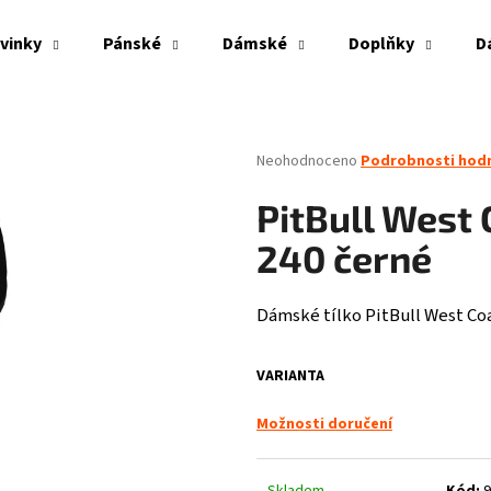
vinky
Pánské
Dámské
Doplňky
D
Co potřebujete najít?
Průměrné
Neohodnoceno
Podrobnosti hod
hodnocení
produktu
HLEDAT
PitBull West 
je
0,0
240 černé
z
5
Doporučujeme
hvězdiček.
Dámské tílko PitBull West Co
VARIANTA
Možnosti doručení
PITBULL WEST COAST - VESTA ECLIPSE OLIV
THOR STEINAR - LE
Skladem
Kód:
9