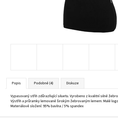
BURGUNDY
1 800 Kč
Popis
Podobné (4)
Diskuze
Vypasovaný střih zdůrazňující siluetu. Vyrobeno z kvalitní silné žeb
Výstřih a průramky lemované širokým žebrovaným lemem. Malé logo P
Materiálové složení: 95% bavlna / 5% spandex