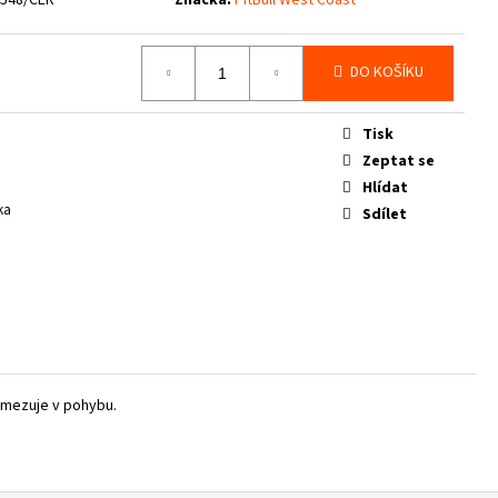
DO KOŠÍKU
Tisk
Zeptat se
Hlídat
ka
Sdílet
eomezuje v pohybu.