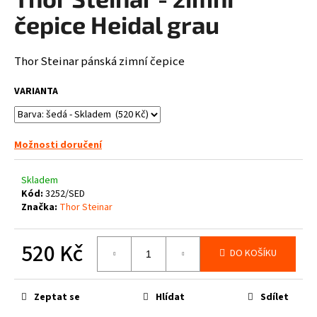
je
a
0,0
čepice Heidal grau
z
j
5
í
hvězdiček.
Thor Steinar pánská zimní čepice
t
?
VARIANTA
Možnosti doručení
HLEDAT
Skladem
Kód:
3252/SED
Značka:
Thor Steinar
D
o
520 Kč
DO KOŠÍKU
p
Měrná
o
cena:
r
Zeptat se
Hlídat
Sdílet
u