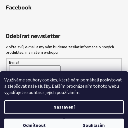
Facebook
Odebírat newsletter
Vložte svůj e-mail a my vám budeme zasílat informace o nových
produktech na našem e-shopu.
E-mail
Vložením e-mailu souhlasíte s
podmínkami ochrany osobních
Využíváme soubory cookies, které nám pomáhají poskytovat
údajů
a zlepšovat naše služby.
Dalším procházením tohoto webu
vyjadřujete souhlas s jejich používáním.
PŘIHLÁSIT SE
Nastavení
Vytvořil Shoptet
Odmítnout
Souhlasím
Copyright 2026
Gang Shop
. Všechna práva vyhrazena.