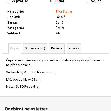
č
Zeptat se
Hlídat
Sdílet
u
j
Kategorie
:
Thor Steinar
e
Pohlaví
:
Pánské
m
Barva
:
Černá
e
Kategorie
:
Čepice
Velikost
:
S/M
THOR
STEINAR
Popis
Související (1)
Diskuze
Značka
-
KOŠILE
VIKE
Čepice ve vojenském stylu s větracími otvory a vyšívanými runami
SCHWARZ
na přední straně.
1
Velikosti: S/M obvod hlavy 56 cm,
650
Kč
L/XL obvod hlavy 58 cm
Materiál: 100% bavlna
Z
á
Odebírat newsletter