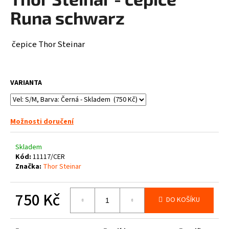
je
a
0,0
Runa schwarz
z
j
5
í
hvězdiček.
čepice Thor Steinar
t
?
VARIANTA
HLEDAT
Možnosti doručení
Skladem
Kód:
11117/CER
D
Značka:
Thor Steinar
o
p
750 Kč
o
DO KOŠÍKU
r
Měrná
u
cena: