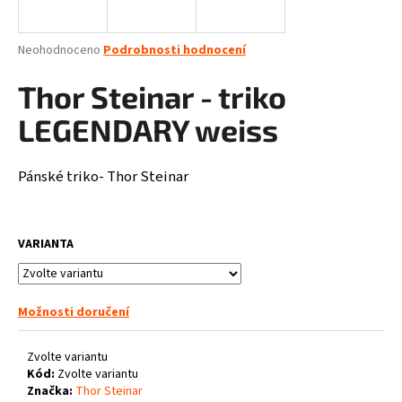
a
j
Průměrné
Neohodnoceno
Podrobnosti hodnocení
í
hodnocení
produktu
Thor Steinar - triko
t
je
?
0,0
LEGENDARY weiss
z
5
hvězdiček.
Pánské triko- Thor Steinar
HLEDAT
VARIANTA
D
o
Možnosti doručení
p
o
Zvolte variantu
r
Kód:
Zvolte variantu
u
Značka:
Thor Steinar