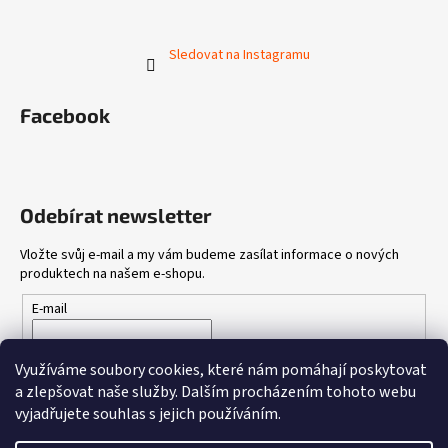
Sledovat na Instagramu
Facebook
Odebírat newsletter
Vložte svůj e-mail a my vám budeme zasílat informace o nových
produktech na našem e-shopu.
E-mail
Vložením e-mailu souhlasíte s
podmínkami ochrany osobních
Využíváme soubory cookies, které nám pomáhají poskytovat
údajů
a zlepšovat naše služby.
Dalším procházením tohoto webu
vyjadřujete souhlas s jejich používáním.
PŘIHLÁSIT SE