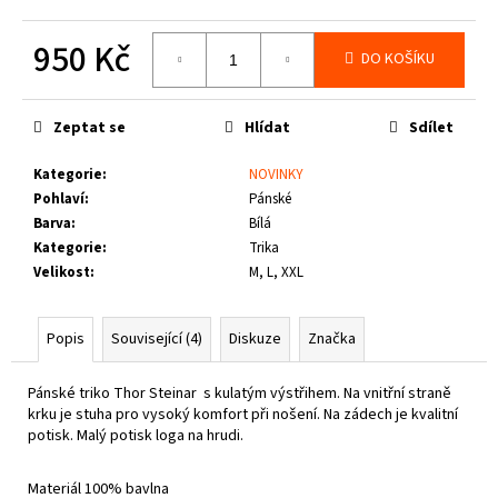
č
u
950 Kč
j
DO KOŠÍKU
e
Měrná
m
cena:
e
Zeptat se
Hlídat
Sdílet
Kategorie
:
NOVINKY
THOR
Pohlaví
:
Pánské
STEINAR
Barva
:
Bílá
-
TRIKO
Kategorie
:
Trika
REBEL
Velikost
:
M, L, XXL
SCHWARZ
1
050
Popis
Související (4)
Diskuze
Značka
Kč
Pánské triko Thor Steinar s kulatým výstřihem. Na vnitřní straně
krku je stuha pro vysoký komfort při nošení.
Na zádech je kvalitní
potisk. Malý potisk loga na hrudi.
Materiál 100% bavlna