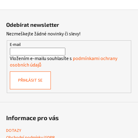
Z
á
Odebírat newsletter
p
Nezmeškejte žádné novinky či slevy!
a
t
E-mail
í
Vložením e-mailu souhlasíte s
podmínkami ochrany
osobních údajů
PŘIHLÁSIT SE
Informace pro vás
DOTAZY
Obchodní podmínky/GDPR