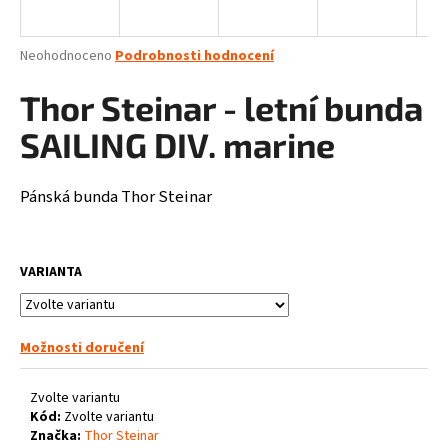
a
j
Průměrné
Neohodnoceno
Podrobnosti hodnocení
í
hodnocení
produktu
Thor Steinar - letní bunda
t
je
?
0,0
SAILING DIV. marine
z
5
hvězdiček.
Pánská bunda Thor Steinar
HLEDAT
VARIANTA
D
o
Možnosti doručení
p
o
Zvolte variantu
r
Kód:
Zvolte variantu
u
Značka:
Thor Steinar