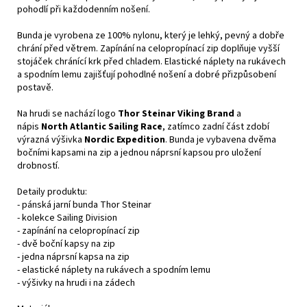
pohodlí při každodenním nošení.
Bunda je vyrobena ze 100% nylonu, který je lehký, pevný a dobře
chrání před větrem. Zapínání na celopropínací zip doplňuje vyšší
stojáček chránící krk před chladem. Elastické náplety na rukávech
a spodním lemu zajišťují pohodlné nošení a dobré přizpůsobení
postavě.
Na hrudi se nachází logo
Thor Steinar Viking Brand
a
nápis
North Atlantic Sailing Race
, zatímco zadní část zdobí
výrazná výšivka
Nordic Expedition
. Bunda je vybavena dvěma
bočními kapsami na zip a jednou náprsní kapsou pro uložení
drobností.
Detaily produktu:
- pánská jarní bunda Thor Steinar
- kolekce Sailing Division
- zapínání na celopropínací zip
- dvě boční kapsy na zip
- jedna náprsní kapsa na zip
- elastické náplety na rukávech a spodním lemu
- výšivky na hrudi i na zádech