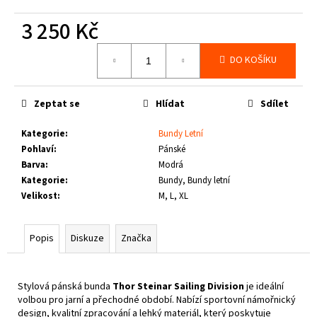
č
u
3 250 Kč
j
e
Měrná
DO KOŠÍKU
cena:
m
e
Zeptat se
Hlídat
Sdílet
THOR
STEINAR
Kategorie
:
Bundy Letní
-
Pohlaví
:
Pánské
LEDVINKA
Barva
:
Modrá
GUNGNIR
T.S.
Kategorie
:
Bundy, Bundy letní
LOGO
Velikost
:
M, L, XL
790
Kč
Popis
Diskuze
Značka
Stylová pánská bunda
Thor Steinar Sailing Division
je ideální
volbou pro jarní a přechodné období. Nabízí sportovní námořnický
design, kvalitní zpracování a lehký materiál, který poskytuje