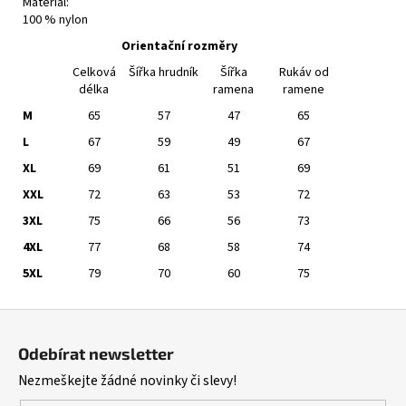
Materiál:
100 % nylon
Orientační rozměry
Celková
Šířka hrudník
Šířka
Rukáv od
délka
ramena
ramene
M
65
57
47
65
L
67
59
49
67
XL
69
61
51
69
XXL
72
63
53
72
3XL
75
66
56
73
4XL
77
68
58
74
5XL
79
70
60
75
Z
á
Odebírat newsletter
p
Nezmeškejte žádné novinky či slevy!
a