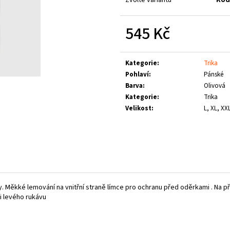
LOGO
1 660 Kč
790 Kč
545 Kč
Měrná
cena:
Kategorie
:
Trika
Pohlaví
:
Pánské
Barva
:
Olivová
Kategorie
:
Trika
Velikost
:
L, XL, XX
lny. Měkké lemování na vnitřní straně límce pro ochranu před oděrkami . Na p
ji levého rukávu