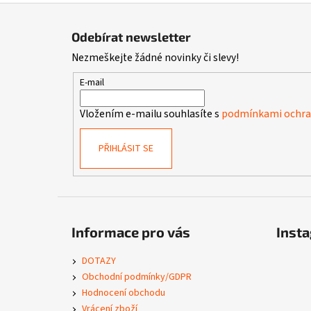
Z
á
Odebírat newsletter
p
Nezmeškejte žádné novinky či slevy!
a
t
E-mail
í
Vložením e-mailu souhlasíte s
podmínkami ochran
PŘIHLÁSIT SE
Informace pro vás
Inst
DOTAZY
Obchodní podmínky/GDPR
Hodnocení obchodu
Vrácení zboží