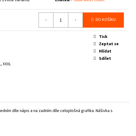
DO KOŠÍKU
Tisk
Zeptat se
Hlídat
Sdílet
L, XXXL
ředním díle nápis a na zadním díle celoplošná grafika. Nášivka s