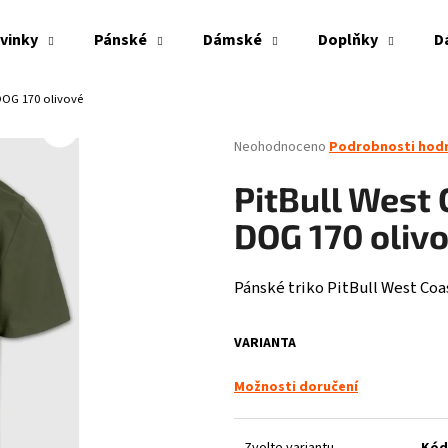
vinky
Pánské
Dámské
Doplňky
D
 DOG 170 olivové
Co potřebujete najít?
Průměrné
Neohodnoceno
Podrobnosti hod
hodnocení
produktu
HLEDAT
PitBull West 
je
0,0
DOG 170 oliv
z
5
Doporučujeme
hvězdiček.
Pánské triko PitBull West Coa
VARIANTA
Možnosti doručení
PITBULL WEST COAST - VESTA ECLIPSE OLIV
THOR STEINAR - LE
Zvolte variantu
Kód