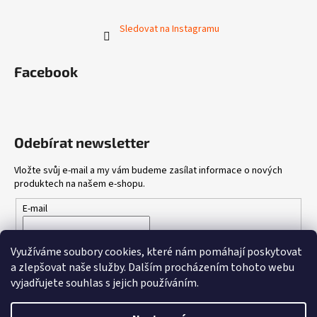
Sledovat na Instagramu
Facebook
Odebírat newsletter
Vložte svůj e-mail a my vám budeme zasílat informace o nových
produktech na našem e-shopu.
E-mail
Vložením e-mailu souhlasíte s
podmínkami ochrany osobních
Využíváme soubory cookies, které nám pomáhají poskytovat
údajů
a zlepšovat naše služby.
Dalším procházením tohoto webu
vyjadřujete souhlas s jejich používáním.
PŘIHLÁSIT SE