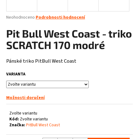
a
j
Průměrné
Neohodnoceno
Podrobnosti hodnocení
í
hodnocení
produktu
Pit Bull West Coast - triko
t
je
?
0,0
SCRATCH 170 modré
z
5
hvězdiček.
Pánské triko PitBull West Coast
HLEDAT
VARIANTA
Možnosti doručení
D
o
p
Zvolte variantu
o
Kód:
Zvolte variantu
Značka:
PitBull West Coast
r
u