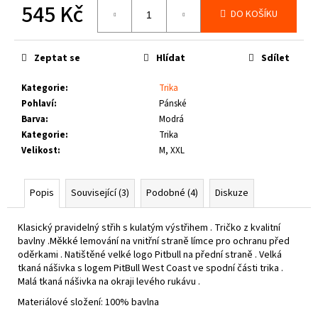
č
545 Kč
DO KOŠÍKU
u
Měrná
j
cena:
e
Zeptat se
Hlídat
Sdílet
m
e
Kategorie
:
Trika
Pohlaví
:
Pánské
Barva
:
Modrá
PIT
BULL
Kategorie
:
Trika
WEST
Velikost
:
M, XXL
COAST
-
TENISKY
Popis
Související (3)
Podobné (4)
Diskuze
ENCINO
BURGUNDY
1
Klasický pravidelný střih s kulatým výstřihem . Tričko z kvalitní
800
bavlny .Měkké lemování na vnitřní straně límce pro ochranu před
Kč
oděrkami . Natištěné velké logo Pitbull na přední straně . Velká
tkaná nášivka s logem PitBull West Coast ve spodní části trika .
Malá tkaná nášivka na okraji levého rukávu .
Materiálové složení: 100% bavlna