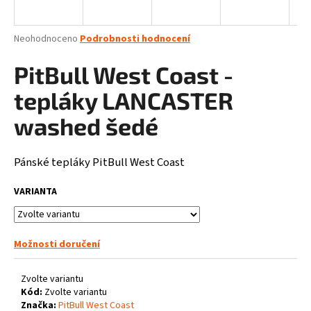
a
j
Průměrné
Neohodnoceno
Podrobnosti hodnocení
í
hodnocení
produktu
PitBull West Coast -
t
je
?
0,0
tepláky LANCASTER
z
5
washed šedé
hvězdiček.
Pánské tepláky PitBull West Coast
HLEDAT
VARIANTA
D
o
Možnosti doručení
p
o
Zvolte variantu
r
Kód:
Zvolte variantu
u
Značka:
PitBull West Coast