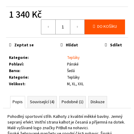
č
u
1 340 Kč
j
e
Měrná
DO KOŠÍKU
m
cena:
e
Zeptat se
Hlídat
Sdílet
THOR
STEINAR
Kategorie
:
Tepláky
-
Pohlaví
:
Pánské
KOŠILE
Barva
:
Šedá
VIKE
SCHWARZ
Kategorie
:
Tepláky
Velikost
:
M, XL, XXL
1
650
Kč
Popis
Související (4)
Podobné (1)
Diskuze
Pohodlný sportovní střih. K
alhoty z kvalitní měkké bavlny. J
emný
sepraný efekt. V
nitřní strana kalhot je česaná a příjemná na dotek.
M
alé vyšívané logo značky PitBull na nohavici.
Široké žebrované manžety ve spodní části nohavic. Š
iroký