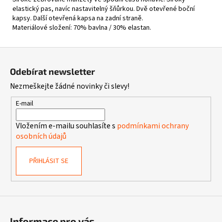
elastický pas, navíc nastavitelný šňůrkou. D
vě otevřené boční
kapsy. D
alší otevřená kapsa na zadní straně.
Materiálové složení: 70% bavlna / 30% elastan.
Z
á
Odebírat newsletter
p
Nezmeškejte žádné novinky či slevy!
a
t
E-mail
í
Vložením e-mailu souhlasíte s
podmínkami ochrany
osobních údajů
PŘIHLÁSIT SE
Informace pro vás