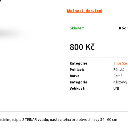
LOGO
1 660 Kč
790 Kč
Možnosti doručení
Skladem
Kód:
800 Kč
Měrná
cena:
Kategorie
:
Thor Stei
Pohlaví
:
Pánské
Barva
:
Černá
Kategorie
:
Kšiltovky
Velikost
:
UNI
áním, nápis STEINAR vzadu; nastavitelná pro obvod hlavy 54 - 60 cm