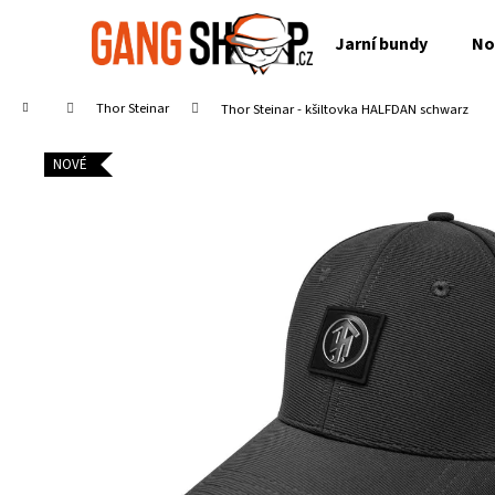
K
Přejít
na
o
Jarní bundy
No
obsah
Zpět
Zpět
š
do
do
í
Domů
Thor Steinar
Thor Steinar - kšiltovka HALFDAN schwarz
obchodu
obchodu
k
NOVÉ
PIT BULL WEST COAST - TENISKY ENCINO