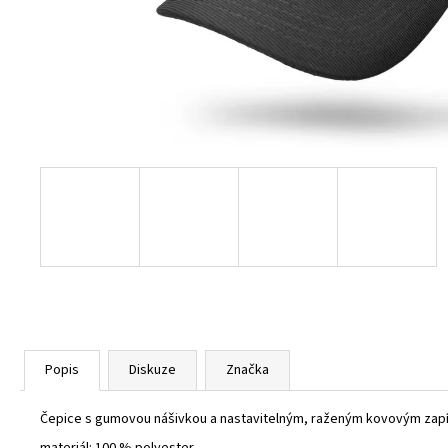
BURGUNDY
1 800 Kč
Popis
Diskuze
Značka
Čepice s gumovou nášivkou a nastavitelným, raženým kovovým zapín
materiál: 100 % polyester