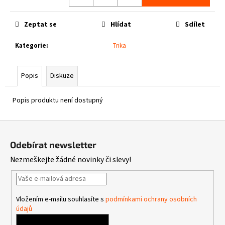
č
Měrná
u
cena:
j
Zeptat se
Hlídat
Sdílet
e
m
Kategorie
:
Trika
e
Popis
Diskuze
THOR
STEINAR
Popis produktu není dostupný
-
TRIKO
REBEL
Z
SCHWARZ
á
1
Odebírat newsletter
p
050
Kč
Nezmeškejte žádné novinky či slevy!
a
t
í
Vložením e-mailu souhlasíte s
podmínkami ochrany osobních
údajů