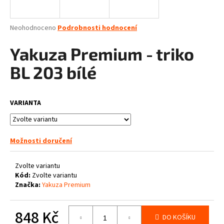
a
j
Průměrné
Neohodnoceno
Podrobnosti hodnocení
í
hodnocení
produktu
Yakuza Premium - triko
t
je
?
0,0
BL 203 bílé
z
5
hvězdiček.
VARIANTA
HLEDAT
Možnosti doručení
D
Zvolte variantu
o
Kód:
Zvolte variantu
p
Značka:
Yakuza Premium
o
r
848 Kč
u
DO KOŠÍKU