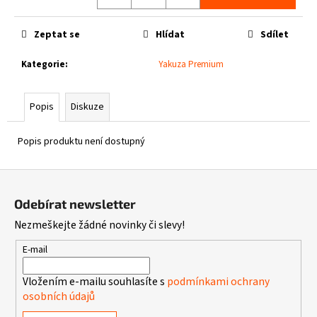
č
Měrná
u
cena:
j
Zeptat se
Hlídat
Sdílet
e
m
Kategorie
:
Yakuza Premium
e
Popis
Diskuze
PIT
BULL
Popis produktu není dostupný
WEST
COAST
-
Z
TENISKY
ENCINO
á
Odebírat newsletter
BURGUNDY
p
1
Nezmeškejte žádné novinky či slevy!
a
800
Kč
t
E-mail
í
Vložením e-mailu souhlasíte s
podmínkami ochrany
osobních údajů