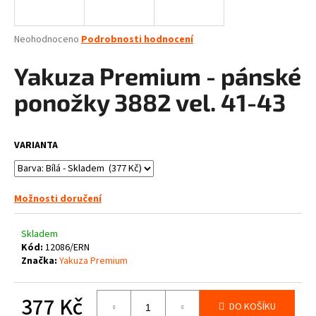
a
j
Průměrné
Neohodnoceno
Podrobnosti hodnocení
í
hodnocení
produktu
Yakuza Premium - pánské
t
je
?
0,0
ponožky 3882 vel. 41-43
z
5
hvězdiček.
VARIANTA
HLEDAT
Možnosti doručení
D
Skladem
o
Kód:
12086/ERN
p
Značka:
Yakuza Premium
o
r
377 Kč
u
DO KOŠÍKU