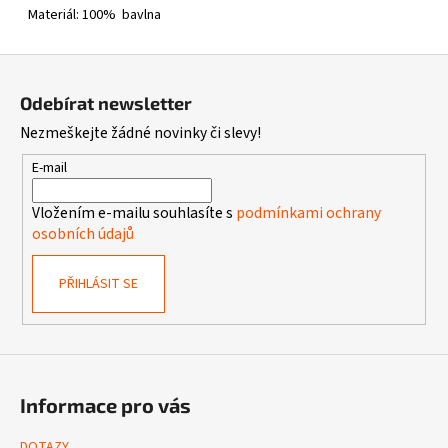
Materiál: 100% bavlna
Z
á
Odebírat newsletter
p
Nezmeškejte žádné novinky či slevy!
a
t
E-mail
í
Vložením e-mailu souhlasíte s
podmínkami ochrany
osobních údajů
PŘIHLÁSIT SE
Informace pro vás
DOTAZY