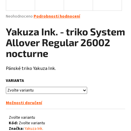
a
j
Průměrné
Neohodnoceno
Podrobnosti hodnocení
í
hodnocení
produktu
Yakuza Ink. - triko System
t
je
?
0,0
Allover Regular 26002
z
5
nocturne
hvězdiček.
Pánské triko Yakuza Ink.
HLEDAT
VARIANTA
D
o
Možnosti doručení
p
o
Zvolte variantu
r
Kód:
Zvolte variantu
u
Značka:
Yakuza Ink.