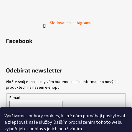
Sledovat na Instagramu
Facebook
Odebírat newsletter
Vložte svůj e-mail a my vám budeme zasílat informace o nových
produktech na našem e-shopu.
E-mail
Vložením e-mailu souhlasíte s
podmínkami ochrany osobních
Využíváme soubory cookies, které nám pomáhají poskytovat
údajů
a zlepšovat naše služby.
Dalším procházením tohoto webu
vyjadřujete souhlas s jejich používáním.
PŘIHLÁSIT SE