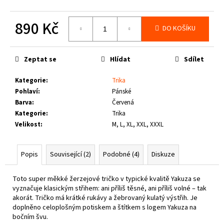
č
u
890 Kč
j
DO KOŠÍKU
e
Měrná
m
cena:
e
Zeptat se
Hlídat
Sdílet
Kategorie
:
Trika
PITBULL
Pohlaví
:
Pánské
WEST
COAST
Barva
:
Červená
-
Kategorie
:
Trika
VESTA
Velikost
:
M, L, XL, XXL, XXXL
ECLIPSE
OLIV
1
Popis
Související (2)
Podobné (4)
Diskuze
660
Kč
Toto super měkké žerzejové tričko v typické kvalitě Yakuza se
vyznačuje klasickým střihem: ani příliš těsné, ani příliš volné – tak
akorát.
Tričko má krátké rukávy a žebrovaný kulatý výstřih.
Je
doplněno celoplošným potiskem a štítkem s logem Yakuza na
bočním švu.