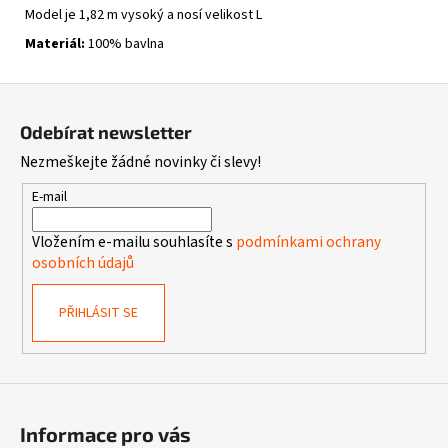
Model je 1,82 m vysoký a nosí velikost L
Materiál:
100% bavlna
Z
á
Odebírat newsletter
p
Nezmeškejte žádné novinky či slevy!
a
t
E-mail
í
Vložením e-mailu souhlasíte s
podmínkami ochrany
osobních údajů
PŘIHLÁSIT SE
Informace pro vás