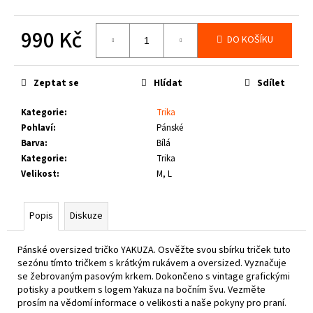
č
u
990 Kč
j
DO KOŠÍKU
e
Měrná
m
cena:
e
Zeptat se
Hlídat
Sdílet
Kategorie
:
Trika
THOR
Pohlaví
:
Pánské
STEINAR
-
Barva
:
Bílá
LEDVINKA
Kategorie
:
Trika
GUNGNIR
Velikost
:
M, L
T.S.
LOGO
790
Popis
Diskuze
Kč
Pánské oversized tričko YAKUZA. Osvěžte svou sbírku triček tuto
sezónu tímto tričkem s krátkým rukávem a oversized. Vyznačuje
se žebrovaným pasovým krkem. Dokončeno s vintage grafickými
potisky a poutkem s logem Yakuza na bočním švu. Vezměte
prosím na vědomí informace o velikosti a naše pokyny pro praní.