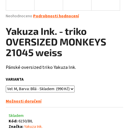
a
j
Průměrné
Neohodnoceno
Podrobnosti hodnocení
í
hodnocení
produktu
Yakuza Ink. - triko
t
je
?
0,0
OVERSIZED MONKEYS
z
5
21045 weiss
hvězdiček.
Pánské
oversized
triko Yakuza Ink.
HLEDAT
VARIANTA
D
o
Možnosti doručení
p
o
Skladem
r
Kód:
6150/BIL
u
Značka:
Yakuza Ink.