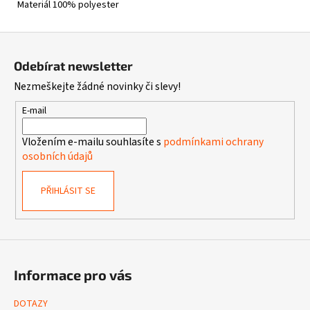
Materiál 100% polyester
Z
á
Odebírat newsletter
p
Nezmeškejte žádné novinky či slevy!
a
t
E-mail
í
Vložením e-mailu souhlasíte s
podmínkami ochrany
osobních údajů
PŘIHLÁSIT SE
Informace pro vás
DOTAZY