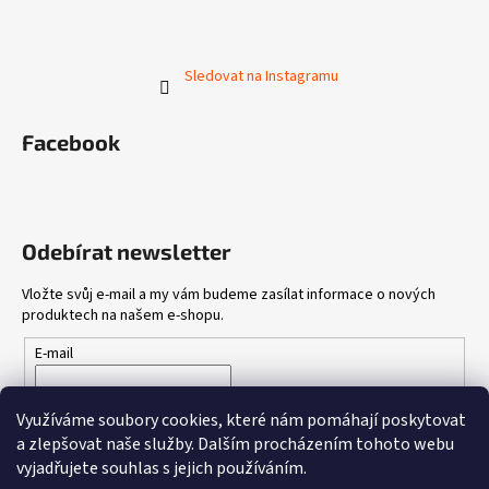
Sledovat na Instagramu
Facebook
Odebírat newsletter
Vložte svůj e-mail a my vám budeme zasílat informace o nových
produktech na našem e-shopu.
E-mail
Vložením e-mailu souhlasíte s
podmínkami ochrany osobních
Využíváme soubory cookies, které nám pomáhají poskytovat
údajů
a zlepšovat naše služby.
Dalším procházením tohoto webu
vyjadřujete souhlas s jejich používáním.
PŘIHLÁSIT SE