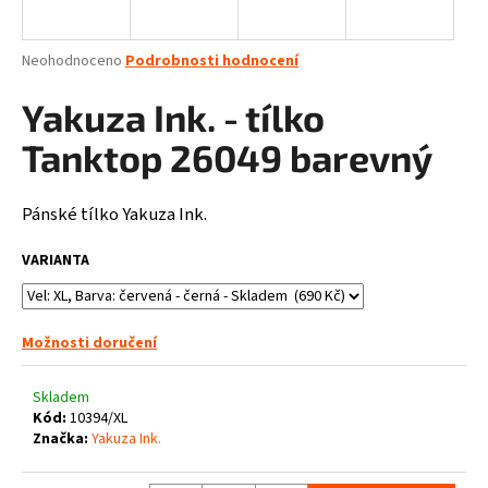
a
j
Průměrné
Neohodnoceno
Podrobnosti hodnocení
í
hodnocení
produktu
Yakuza Ink. - tílko
t
je
?
0,0
Tanktop 26049 barevný
z
5
hvězdiček.
Pánské tílko Yakuza Ink.
HLEDAT
VARIANTA
Možnosti doručení
D
o
p
Skladem
o
Kód:
10394/XL
Značka:
Yakuza Ink.
r
u