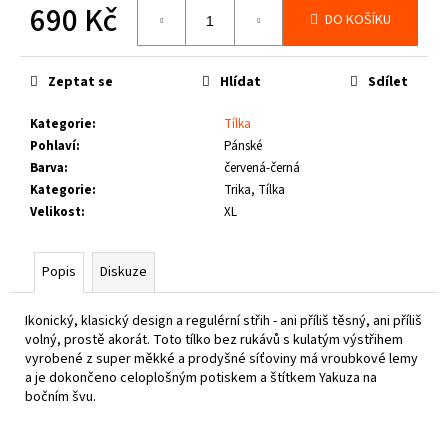
č
690 Kč
DO KOŠÍKU
u
Měrná
j
cena:
e
Zeptat se
Hlídat
Sdílet
m
e
Kategorie
:
Tílka
Pohlaví
:
Pánské
Barva
:
červená-černá
THOR
STEINAR
Kategorie
:
Trika, Tílka
-
Velikost
:
XL
LEDVINKA
GUNGNIR
T.S.
Popis
Diskuze
LOGO
790
Kč
Ikonický, klasický design a regulérní střih - ani příliš těsný, ani příliš
volný, prostě akorát. Toto tílko bez rukávů s kulatým výstřihem
vyrobené z super měkké a prodyšné síťoviny má vroubkové lemy
a je dokončeno celoplošným potiskem a štítkem Yakuza na
bočním švu.