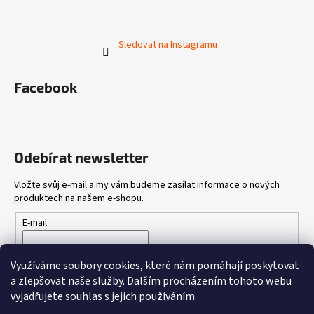
Sledovat na Instagramu
Facebook
Odebírat newsletter
Vložte svůj e-mail a my vám budeme zasílat informace o nových
produktech na našem e-shopu.
E-mail
Vložením e-mailu souhlasíte s
podmínkami ochrany osobních
Využíváme soubory cookies, které nám pomáhají poskytovat
údajů
a zlepšovat naše služby.
Dalším procházením tohoto webu
vyjadřujete souhlas s jejich používáním.
PŘIHLÁSIT SE