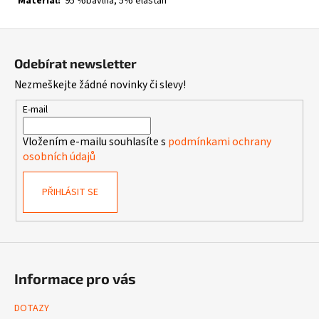
Materiál:
95 %bavlna, 5% elastan
Z
á
Odebírat newsletter
p
Nezmeškejte žádné novinky či slevy!
a
t
E-mail
í
Vložením e-mailu souhlasíte s
podmínkami ochrany
osobních údajů
PŘIHLÁSIT SE
Informace pro vás
DOTAZY