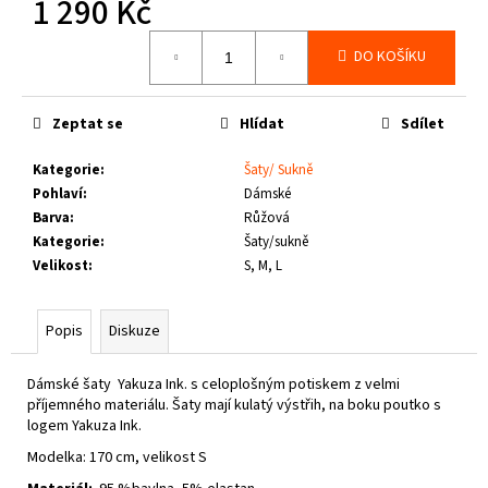
1 290 Kč
č
u
Měrná
j
DO KOŠÍKU
cena:
e
m
e
Zeptat se
Hlídat
Sdílet
Kategorie
:
Šaty/ Sukně
THOR
Pohlaví
:
Dámské
STEINAR
Barva
:
Růžová
-
KOŠILE
Kategorie
:
Šaty/sukně
VIKE
Velikost
:
S, M, L
SCHWARZ
1
650
Popis
Diskuze
Kč
Dámské šaty Yakuza Ink. s celoplošným potiskem z velmi
příjemného materiálu. Šaty mají kulatý výstřih, na boku poutko s
logem Yakuza Ink.
Modelka: 170 cm, velikost S