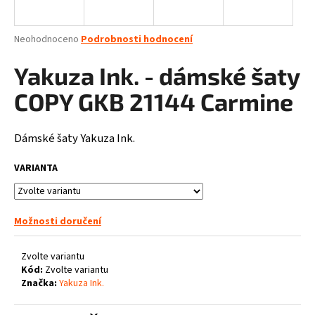
a
j
Průměrné
Neohodnoceno
Podrobnosti hodnocení
í
hodnocení
produktu
Yakuza Ink. - dámské šaty
t
je
?
0,0
COPY GKB 21144 Carmine
z
5
hvězdiček.
Dámské šaty Yakuza Ink.
HLEDAT
VARIANTA
Možnosti doručení
D
o
p
Zvolte variantu
o
Kód:
Zvolte variantu
Značka:
Yakuza Ink.
r
u