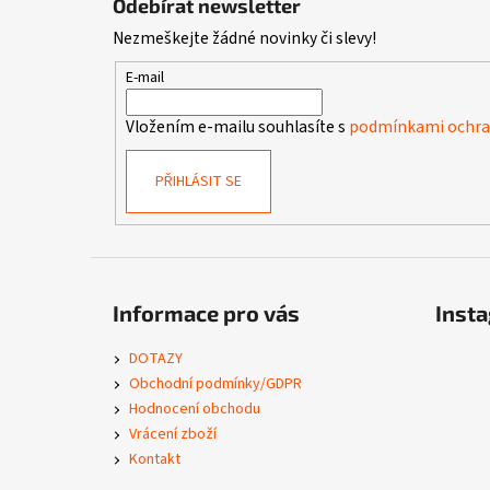
Odebírat newsletter
p
Nezmeškejte žádné novinky či slevy!
a
t
E-mail
í
Vložením e-mailu souhlasíte s
podmínkami ochran
PŘIHLÁSIT SE
Informace pro vás
Inst
DOTAZY
Obchodní podmínky/GDPR
Hodnocení obchodu
Vrácení zboží
Kontakt