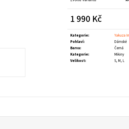
LOGO
1 660 Kč
790 Kč
1 990 Kč
Měrná
cena:
Kategorie
:
Yakuza In
Pohlaví
:
Dámské
Barva
:
Černá
Kategorie
:
Mikiny
Velikost
:
S, M, L