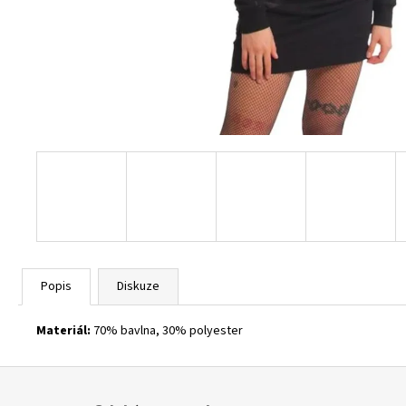
BURGUNDY
1 800 Kč
Popis
Diskuze
Materiál:
70% bavlna, 30% polyester
Z
á