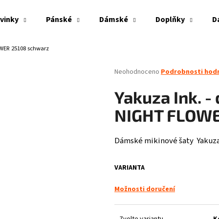
vinky
Pánské
Dámské
Doplňky
D
OWER 25108 schwarz
Co potřebujete najít?
Průměrné
Neohodnoceno
Podrobnosti hod
hodnocení
produktu
HLEDAT
Yakuza Ink. -
je
0,0
NIGHT FLOWE
z
5
Doporučujeme
hvězdiček.
Dámské mikinové šaty Yakuza
VARIANTA
Možnosti doručení
PITBULL WEST COAST - VESTA ECLIPSE OLIV
THOR STEINAR - LE
Zvolte variantu
K