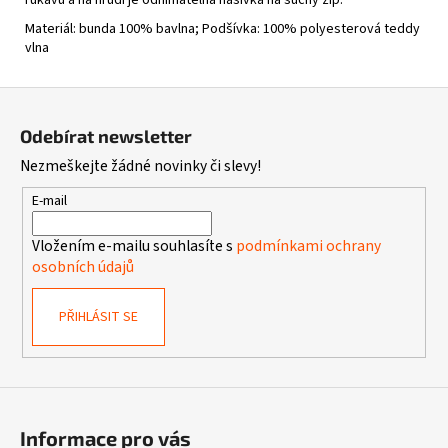
Materiál: bunda 100% bavlna; Podšívka: 100% polyesterová teddy
vlna
Z
á
Odebírat newsletter
p
Nezmeškejte žádné novinky či slevy!
a
t
E-mail
í
Vložením e-mailu souhlasíte s
podmínkami ochrany
osobních údajů
PŘIHLÁSIT SE
Informace pro vás