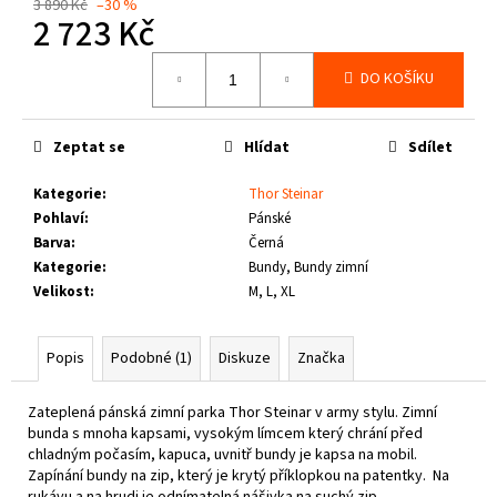
č
3 890 Kč
–30 %
2 723 Kč
u
j
Měrná
e
DO KOŠÍKU
cena:
m
e
Zeptat se
Hlídat
Sdílet
THOR
Kategorie
:
Thor Steinar
STEINAR
Pohlaví
:
Pánské
-
Barva
:
Černá
KOŠILE
VIKE
Kategorie
:
Bundy, Bundy zimní
SCHWARZ
Velikost
:
M, L, XL
1
650
Kč
Popis
Podobné (1)
Diskuze
Značka
Zateplená pánská zimní parka Thor Steinar v army stylu. Zimní
bunda s mnoha kapsami, vysokým límcem který chrání před
chladným počasím, kapuca, uvnitř bundy je kapsa na mobil.
Zapínání bundy na zip, který je krytý příklopkou na patentky. Na
rukávu a na hrudi je odnímatelná nášivka na suchý zip.