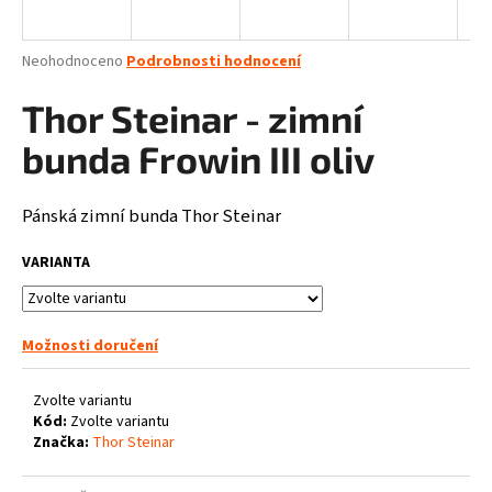
R
a
j
M
Průměrné
Neohodnoceno
Podrobnosti hodnocení
í
hodnocení
A
produktu
Thor Steinar - zimní
t
je
?
0,0
bunda Frowin III oliv
z
5
hvězdiček.
Pánská zimní bunda Thor Steinar
HLEDAT
VARIANTA
Možnosti doručení
D
o
p
Zvolte variantu
o
Kód:
Zvolte variantu
Značka:
Thor Steinar
r
u