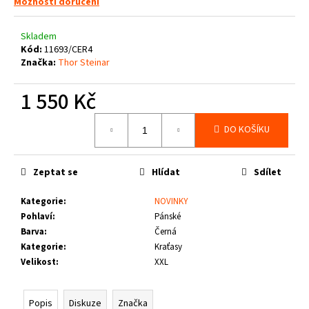
č
Možnosti doručení
u
j
Skladem
e
Kód:
11693/CER4
m
Značka:
Thor Steinar
e
1 550 Kč
PITBULL
Měrná
WEST
DO KOŠÍKU
cena:
COAST
-
VESTA
Zeptat se
Hlídat
Sdílet
ECLIPSE
OLIV
Kategorie
:
NOVINKY
1
Pohlaví
:
Pánské
660
Kč
Barva
:
Černá
Kategorie
:
Kraťasy
Velikost
:
XXL
Popis
Diskuze
Značka