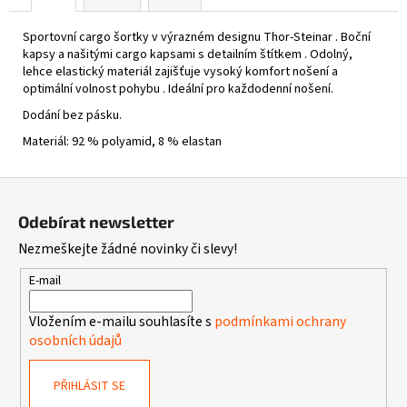
Sportovní cargo šortky v výrazném designu Thor-Steinar . Boční
kapsy a našitými cargo kapsami s detailním štítkem . Odolný,
lehce elastický materiál zajišťuje vysoký komfort nošení a
optimální volnost pohybu . Ideální pro každodenní nošení.
Dodání bez pásku.
Materiál: 92 % polyamid, 8 % elastan
Z
á
Odebírat newsletter
p
Nezmeškejte žádné novinky či slevy!
a
t
E-mail
í
Vložením e-mailu souhlasíte s
podmínkami ochrany
osobních údajů
PŘIHLÁSIT SE