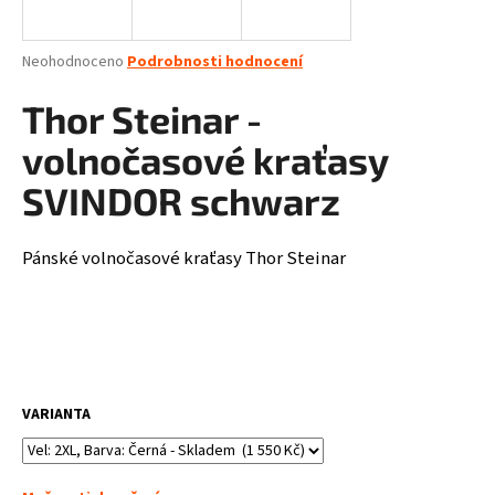
a
j
Průměrné
Neohodnoceno
Podrobnosti hodnocení
í
hodnocení
produktu
Thor Steinar -
t
je
?
0,0
volnočasové kraťasy
z
5
SVINDOR schwarz
hvězdiček.
Pánské volnočasové kraťasy Thor Steinar
HLEDAT
D
o
p
VARIANTA
o
r
u