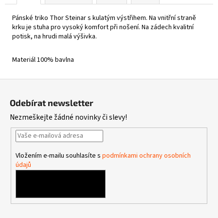
Pánské triko Thor Steinar s kulatým výstřihem. Na vnitřní straně
krku je stuha pro vysoký komfort při nošení.
Na zádech kvalitní
potisk, na hrudi malá výšivka.
Materiál 100% bavlna
Z
á
Odebírat newsletter
p
Nezmeškejte žádné novinky či slevy!
a
t
í
Vložením e-mailu souhlasíte s
podmínkami ochrany osobních
údajů
PŘIHLÁSIT SE