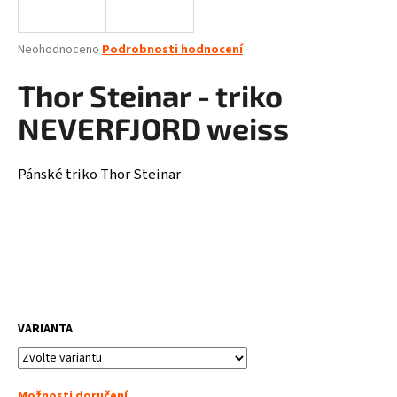
a
j
Průměrné
Neohodnoceno
Podrobnosti hodnocení
í
hodnocení
produktu
Thor Steinar - triko
t
je
?
0,0
NEVERFJORD weiss
z
5
hvězdiček.
Pánské triko Thor Steinar
HLEDAT
D
o
p
VARIANTA
o
r
u
Možnosti doručení