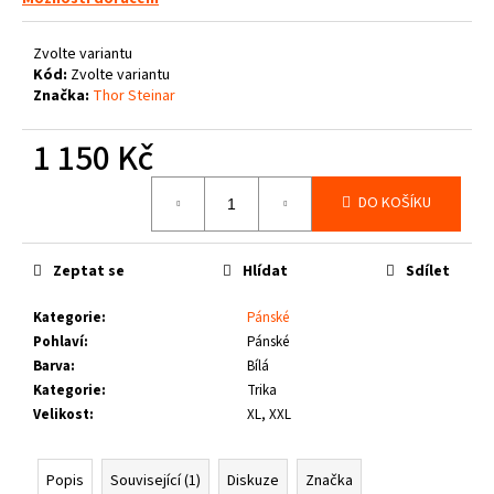
č
u
j
Zvolte variantu
e
Kód:
Zvolte variantu
Značka:
Thor Steinar
m
e
1 150 Kč
Měrná
PITBULL
DO KOŠÍKU
cena:
WEST
COAST
-
VESTA
Zeptat se
Hlídat
Sdílet
ECLIPSE
OLIV
Kategorie
:
Pánské
1
Pohlaví
:
Pánské
660
Barva
:
Bílá
Kč
Kategorie
:
Trika
Velikost
:
XL, XXL
Popis
Související (1)
Diskuze
Značka