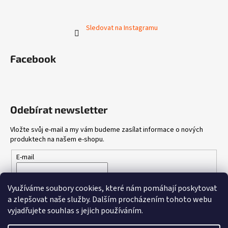
Sledovat na Instagramu
Facebook
Odebírat newsletter
Vložte svůj e-mail a my vám budeme zasílat informace o nových
produktech na našem e-shopu.
E-mail
Vložením e-mailu souhlasíte s
podmínkami ochrany osobních
Využíváme soubory cookies, které nám pomáhají poskytovat
údajů
a zlepšovat naše služby.
Dalším procházením tohoto webu
vyjadřujete souhlas s jejich používáním.
PŘIHLÁSIT SE