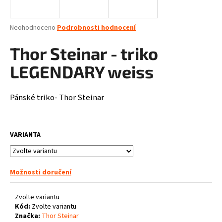
a
j
Průměrné
Neohodnoceno
Podrobnosti hodnocení
í
hodnocení
produktu
Thor Steinar - triko
t
je
?
0,0
LEGENDARY weiss
z
5
hvězdiček.
Pánské triko- Thor Steinar
HLEDAT
VARIANTA
D
o
Možnosti doručení
p
o
Zvolte variantu
r
Kód:
Zvolte variantu
u
Značka:
Thor Steinar