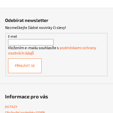
Z
á
Odebírat newsletter
p
Nezmeškejte žádné novinky či slevy!
a
t
E-mail
í
Vložením e-mailu souhlasíte s
podmínkami ochrany
osobních údajů
PŘIHLÁSIT SE
Informace pro vás
DOTAZY
Obchodní podmínky/GDPR