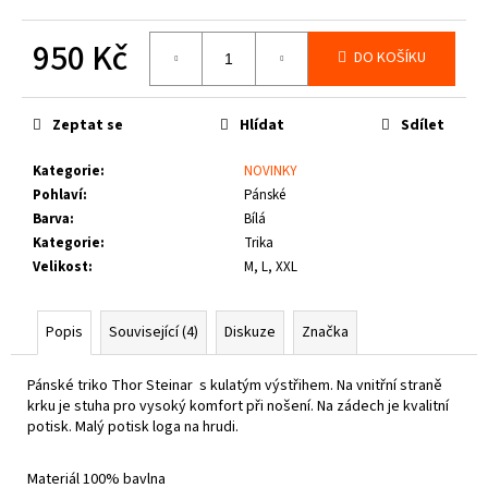
č
u
950 Kč
j
DO KOŠÍKU
e
Měrná
m
cena:
e
Zeptat se
Hlídat
Sdílet
Kategorie
:
NOVINKY
PIT
Pohlaví
:
Pánské
BULL
Barva
:
Bílá
WEST
COAST
Kategorie
:
Trika
-
Velikost
:
M, L, XXL
TENISKY
ENCINO
BURGUNDY
Popis
Související (4)
Diskuze
Značka
1
800
Kč
Pánské triko Thor Steinar s kulatým výstřihem. Na vnitřní straně
krku je stuha pro vysoký komfort při nošení.
Na zádech je kvalitní
potisk. Malý potisk loga na hrudi.
Materiál 100% bavlna