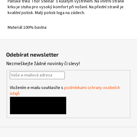
Pánské triko Thor Steinar s kulatým výstřihem. Na vnitřní straně
krku je stuha pro vysoký komfort při nošení.
Na přední straně je
kvalitní potisk. Malý potisk loga na zádech.
Materiál 100% bavlna
Z
á
Odebírat newsletter
p
Nezmeškejte žádné novinky či slevy!
a
t
í
Vložením e-mailu souhlasíte s
podmínkami ochrany osobních
údajů
PŘIHLÁSIT SE