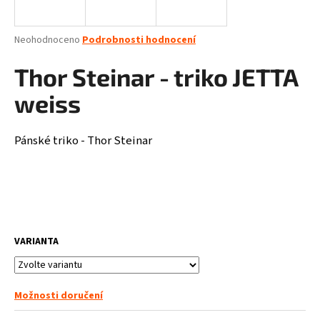
a
j
Průměrné
Neohodnoceno
Podrobnosti hodnocení
í
hodnocení
produktu
Thor Steinar - triko JETTA
t
je
?
0,0
weiss
z
5
hvězdiček.
Pánské triko - Thor Steinar
HLEDAT
D
VARIANTA
o
p
o
r
Možnosti doručení
u