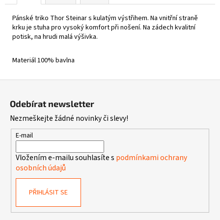
Pánské triko Thor Steinar s kulatým výstřihem. Na vnitřní straně
krku je stuha pro vysoký komfort při nošení.
Na zádech kvalitní
potisk, na hrudi malá výšivka.
Materiál 100% bavlna
Z
á
Odebírat newsletter
p
Nezmeškejte žádné novinky či slevy!
a
t
E-mail
í
Vložením e-mailu souhlasíte s
podmínkami ochrany
osobních údajů
PŘIHLÁSIT SE