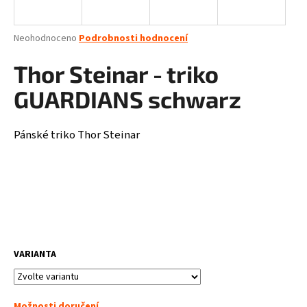
a
j
Průměrné
Neohodnoceno
Podrobnosti hodnocení
í
hodnocení
produktu
Thor Steinar - triko
t
je
?
0,0
GUARDIANS schwarz
z
5
hvězdiček.
Pánské triko Thor Steinar
HLEDAT
D
o
p
VARIANTA
o
r
u
Možnosti doručení