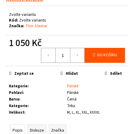
č
u
j
Zvolte variantu
e
Kód:
Zvolte variantu
Značka:
Thor Steinar
m
e
1 050 Kč
Měrná
THOR
DO KOŠÍKU
cena:
STEINAR
-
KPZJ
ASGARD
Zeptat se
Hlídat
Sdílet
SCHWARZ
2
Kategorie
:
Pánské
490
Pohlaví
:
Pánské
Kč
Barva
:
Černá
Kategorie
:
Trika
Velikost
:
M, L, XL, XXL, XXXXL
Popis
Diskuze
Značka