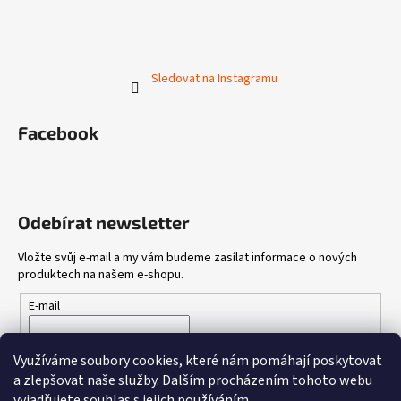
Sledovat na Instagramu
Facebook
Odebírat newsletter
Vložte svůj e-mail a my vám budeme zasílat informace o nových
produktech na našem e-shopu.
E-mail
Vložením e-mailu souhlasíte s
podmínkami ochrany osobních
Využíváme soubory cookies, které nám pomáhají poskytovat
údajů
a zlepšovat naše služby.
Dalším procházením tohoto webu
vyjadřujete souhlas s jejich používáním.