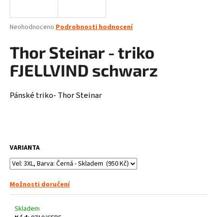
a
j
Průměrné
Neohodnoceno
Podrobnosti hodnocení
í
hodnocení
produktu
Thor Steinar - triko
t
je
?
0,0
FJELLVIND schwarz
z
5
hvězdiček.
Pánské triko- Thor Steinar
HLEDAT
VARIANTA
D
o
p
Možnosti doručení
o
r
u
Skladem