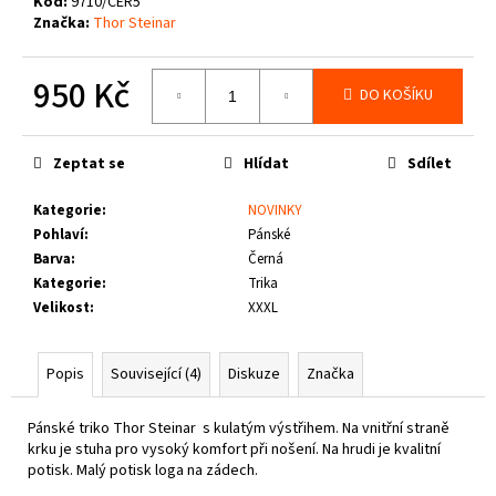
č
Kód:
9710/CER5
Značka:
Thor Steinar
u
j
e
950 Kč
DO KOŠÍKU
m
Měrná
e
cena:
Zeptat se
Hlídat
Sdílet
PITBULL
WEST
Kategorie
:
NOVINKY
COAST
Pohlaví
:
Pánské
-
Barva
:
Černá
VESTA
ECLIPSE
Kategorie
:
Trika
OLIV
Velikost
:
XXXL
1
660
Kč
Popis
Související (4)
Diskuze
Značka
Pánské triko Thor Steinar s kulatým výstřihem. Na vnitřní straně
krku je stuha pro vysoký komfort při nošení.
Na hrudi je kvalitní
potisk. Malý potisk loga na zádech.