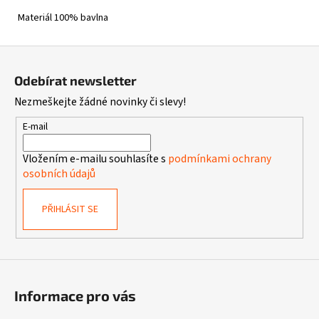
Materiál 100% bavlna
Z
á
Odebírat newsletter
p
Nezmeškejte žádné novinky či slevy!
a
t
E-mail
í
Vložením e-mailu souhlasíte s
podmínkami ochrany
osobních údajů
PŘIHLÁSIT SE
Informace pro vás