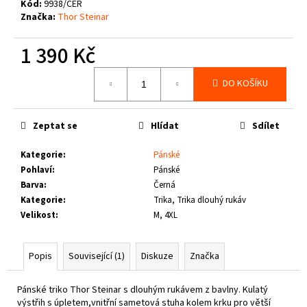
č
Kód:
9938/CER
u
Značka:
Thor Steinar
j
e
1 390 Kč
m
Měrná
e
DO KOŠÍKU
cena:
THOR
Zeptat se
Hlídat
Sdílet
STEINAR
-
LEDVINKA
Kategorie
:
Pánské
GUNGNIR
Pohlaví
:
Pánské
T.S.
Barva
:
Černá
LOGO
Kategorie
:
Trika, Trika dlouhý rukáv
790
Velikost
:
M, 4XL
Kč
Popis
Související (1)
Diskuze
Značka
Pánské triko Thor Steinar s dlouhým rukávem z bavlny. Kulatý
výstřih s úpletem,vnitřní sametová stuha kolem krku pro větší