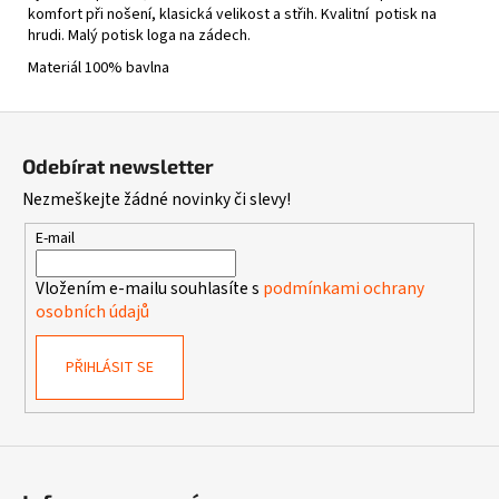
komfort při nošení, klasická velikost a střih. Kvalitní potisk na
hrudi.
Malý potisk loga na zádech.
Materiál 100% bavlna
Z
á
Odebírat newsletter
p
Nezmeškejte žádné novinky či slevy!
a
t
E-mail
í
Vložením e-mailu souhlasíte s
podmínkami ochrany
osobních údajů
PŘIHLÁSIT SE