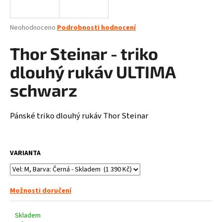
a
j
Průměrné
Neohodnoceno
Podrobnosti hodnocení
í
hodnocení
produktu
Thor Steinar - triko
t
je
?
0,0
dlouhý rukáv ULTIMA
z
5
schwarz
hvězdiček.
Pánské triko dlouhý rukáv Thor Steinar
HLEDAT
VARIANTA
D
o
p
o
Možnosti doručení
r
u
Skladem