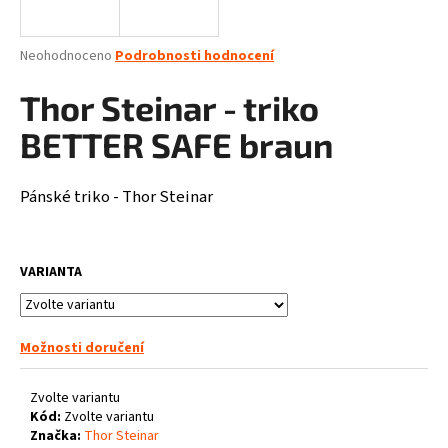
a
j
Průměrné
Neohodnoceno
Podrobnosti hodnocení
í
hodnocení
produktu
Thor Steinar - triko
t
je
?
0,0
BETTER SAFE braun
z
5
hvězdiček.
Pánské triko - Thor Steinar
HLEDAT
VARIANTA
D
o
Možnosti doručení
p
o
Zvolte variantu
r
Kód:
Zvolte variantu
u
Značka:
Thor Steinar