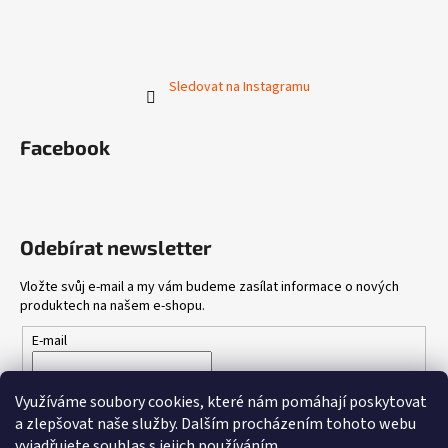
Sledovat na Instagramu
Facebook
Odebírat newsletter
Vložte svůj e-mail a my vám budeme zasílat informace o nových
produktech na našem e-shopu.
E-mail
Vložením e-mailu souhlasíte s
podmínkami ochrany osobních
Využíváme soubory cookies, které nám pomáhají poskytovat
údajů
a zlepšovat naše služby.
Dalším procházením tohoto webu
vyjadřujete souhlas s jejich používáním.