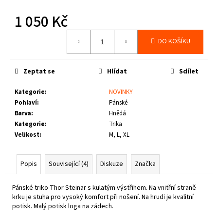
č
u
1 050 Kč
j
e
Měrná
DO KOŠÍKU
cena:
m
e
Zeptat se
Hlídat
Sdílet
THOR
STEINAR
Kategorie
:
NOVINKY
-
Pohlaví
:
Pánské
KOŠILE
Barva
:
Hnědá
VIKE
SCHWARZ
Kategorie
:
Trika
Velikost
:
M, L, XL
1
650
Kč
Popis
Související (4)
Diskuze
Značka
Pánské triko Thor Steinar s kulatým výstřihem. Na vnitřní straně
krku je stuha pro vysoký komfort při nošení.
Na hrudi je kvalitní
potisk. Malý potisk loga na zádech.