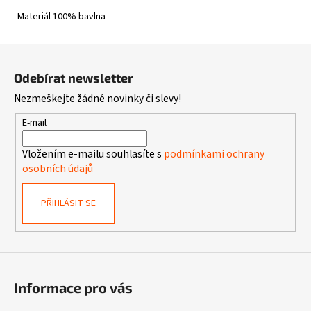
Materiál 100% bavlna
Z
á
Odebírat newsletter
p
Nezmeškejte žádné novinky či slevy!
a
t
E-mail
í
Vložením e-mailu souhlasíte s
podmínkami ochrany
osobních údajů
PŘIHLÁSIT SE
Informace pro vás