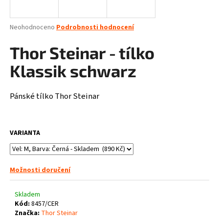
a
j
Průměrné
Neohodnoceno
Podrobnosti hodnocení
í
hodnocení
produktu
Thor Steinar - tílko
t
je
?
0,0
Klassik schwarz
z
5
hvězdiček.
Pánské tílko Thor Steinar
HLEDAT
VARIANTA
D
o
Možnosti doručení
p
o
Skladem
r
Kód:
8457/CER
u
Značka:
Thor Steinar