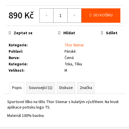
č
u
890 Kč
j
DO KOŠÍKU
e
Měrná
m
cena:
e
Zeptat se
Hlídat
Sdílet
Kategorie
:
Thor Steinar
THOR
Pohlaví
:
Pánské
STEINAR
Barva
:
Černá
-
TRIKO
Kategorie
:
Trika, Tílka
REBEL
Velikost
:
M
SCHWARZ
1
050
Popis
Související (1)
Diskuze
Značka
Kč
Sportovní tílko na tělo Thor Steinar s kulatým výstřihem. Na hrudi
aplikace potisku logo TS.
Materiál 100% bavlna