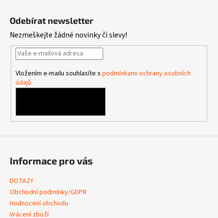
Z
á
Odebírat newsletter
p
Nezmeškejte žádné novinky či slevy!
a
t
í
Vložením e-mailu souhlasíte s
podmínkami ochrany osobních
údajů
PŘIHLÁSIT SE
Informace pro vás
DOTAZY
Obchodní podmínky/GDPR
Hodnocení obchodu
Vrácení zboží