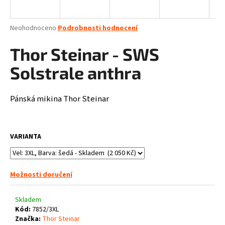
a
j
Průměrné
Neohodnoceno
Podrobnosti hodnocení
í
hodnocení
produktu
Thor Steinar - SWS
t
je
?
0,0
Solstrale anthra
z
5
hvězdiček.
Pánská mikina Thor Steinar
HLEDAT
VARIANTA
D
o
Možnosti doručení
p
o
Skladem
r
Kód:
7852/3XL
u
Značka:
Thor Steinar