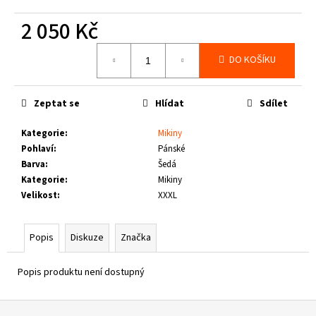
č
u
2 050 Kč
j
e
Měrná
DO KOŠÍKU
cena:
m
e
Zeptat se
Hlídat
Sdílet
PITBULL
WEST
Kategorie
:
Mikiny
COAST
Pohlaví
:
Pánské
-
Barva
:
Šedá
VESTA
ECLIPSE
Kategorie
:
Mikiny
OLIV
Velikost
:
XXXL
1
660
Kč
Popis
Diskuze
Značka
Popis produktu není dostupný
Z