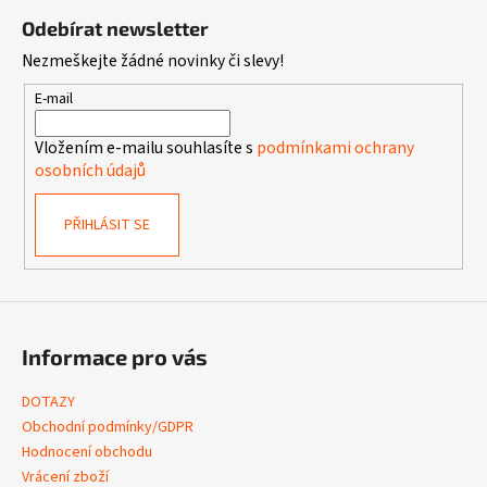
á
Odebírat newsletter
p
Nezmeškejte žádné novinky či slevy!
a
t
E-mail
í
Vložením e-mailu souhlasíte s
podmínkami ochrany
osobních údajů
PŘIHLÁSIT SE
Informace pro vás
DOTAZY
Obchodní podmínky/GDPR
Hodnocení obchodu
Vrácení zboží