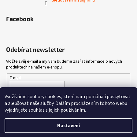
Sledovat na Instagramu
Facebook
Odebírat newsletter
Vložte svůj e-mail a my vám budeme zasílat informace o nových
produktech na našem e-shopu.
E-mail
Vložením e-mailu souhlasíte s
podmínkami ochrany osobních
Využíváme soubory cookies, které nám pomáhají poskytovat
údajů
a zlepšovat naše služby.
Dalším procházením tohoto webu
vyjadřujete souhlas s jejich používáním.
PŘIHLÁSIT SE
Nastavení
Vytvořil Shoptet