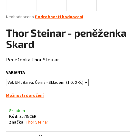
a
j
Průměrné
Neohodnoceno
Podrobnosti hodnocení
í
hodnocení
produktu
Thor Steinar - peněženka
t
je
?
0,0
Skard
z
5
hvězdiček.
Peněženka Thor Steinar
HLEDAT
VARIANTA
Možnosti doručení
D
o
p
Skladem
o
Kód:
3579/CER
Značka:
Thor Steinar
r
u