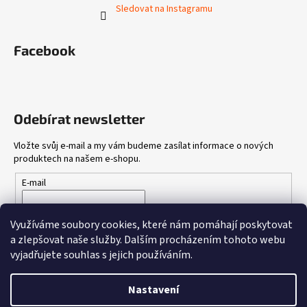
Sledovat na Instagramu
Facebook
Odebírat newsletter
Vložte svůj e-mail a my vám budeme zasílat informace o nových
produktech na našem e-shopu.
E-mail
Vložením e-mailu souhlasíte s
podmínkami ochrany osobních
Využíváme soubory cookies, které nám pomáhají poskytovat
údajů
a zlepšovat naše služby.
Dalším procházením tohoto webu
vyjadřujete souhlas s jejich používáním.
PŘIHLÁSIT SE
Nastavení