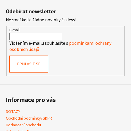
Z
á
Odebírat newsletter
p
Nezmeškejte žádné novinky či slevy!
a
t
E-mail
í
Vložením e-mailu souhlasíte s
podmínkami ochrany
osobních údajů
PŘIHLÁSIT SE
Informace pro vás
DOTAZY
Obchodní podmínky/GDPR
Hodnocení obchodu