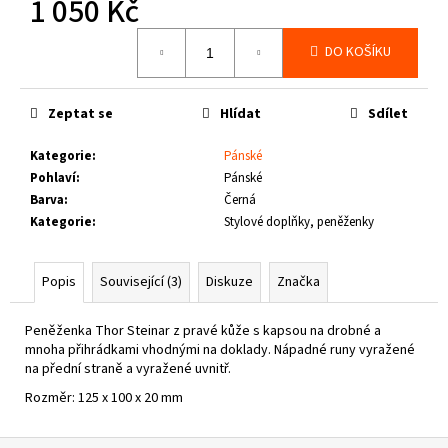
1 050 Kč
č
u
Měrná
j
DO KOŠÍKU
cena:
e
m
e
Zeptat se
Hlídat
Sdílet
Kategorie
:
Pánské
THOR
Pohlaví
:
Pánské
STEINAR
Barva
:
Černá
-
TRIKO
Kategorie
:
Stylové doplňky, peněženky
REBEL
SCHWARZ
Popis
Související (3)
Diskuze
Značka
1
050
Kč
Peněženka Thor Steinar z pravé kůže s kapsou na drobné a
mnoha přihrádkami vhodnými na doklady. Nápadné runy vyražené
na přední straně a vyražené uvnitř.
Rozměr: 125 x 100 x 20 mm