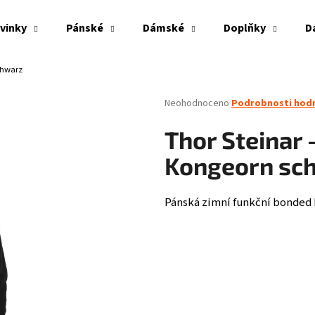
vinky
Pánské
Dámské
Doplňky
D
chwarz
Co potřebujete najít?
Průměrné
Neohodnoceno
Podrobnosti hod
hodnocení
produktu
HLEDAT
Thor Steinar
je
0,0
Kongeorn sc
z
5
Doporučujeme
hvězdiček.
Pánská zimní funkční bonded
PITBULL WEST COAST - VESTA ECLIPSE OLIV
THOR STEINAR - LE