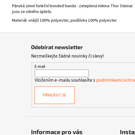
Pánská zimní funkční bonded bunda - zateplená mikina Thor Steinar.
jsou ze silného úpletu.
Materiál: vnější 100% polyester, podšívka 100% polyester
Z
á
Odebírat newsletter
p
Nezmeškejte žádné novinky či slevy!
a
t
E-mail
í
Vložením e-mailu souhlasíte s
podmínkami ochran
PŘIHLÁSIT SE
Informace pro vás
Inst