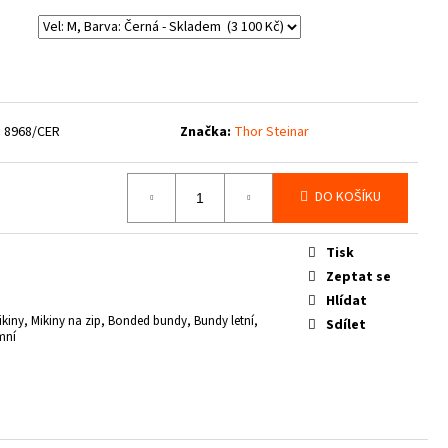
:
8968/CER
Značka:
Thor Steinar
DO KOŠÍKU
Tisk
Zeptat se
Hlídat
kiny, Mikiny na zip, Bonded bundy, Bundy letní,
Sdílet
mní