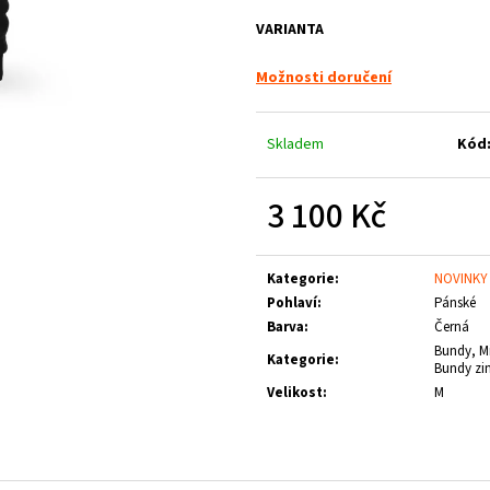
LOGO
1 660 Kč
VARIANTA
790 Kč
Možnosti doručení
Skladem
Kód
3 100 Kč
Měrná
cena:
Kategorie
:
NOVINKY
Pohlaví
:
Pánské
Barva
:
Černá
Bundy, Mi
Kategorie
:
Bundy zi
Velikost
:
M