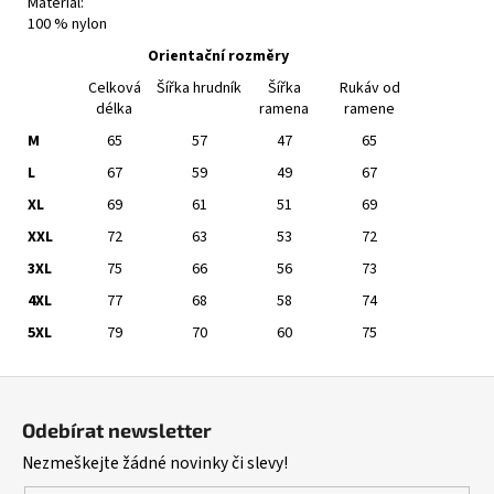
Materiál:
100 % nylon
Orientační rozměry
Celková
Šířka hrudník
Šířka
Rukáv od
délka
ramena
ramene
M
65
57
47
65
L
67
59
49
67
XL
69
61
51
69
XXL
72
63
53
72
3XL
75
66
56
73
4XL
77
68
58
74
5XL
79
70
60
75
Z
á
Odebírat newsletter
p
Nezmeškejte žádné novinky či slevy!
a