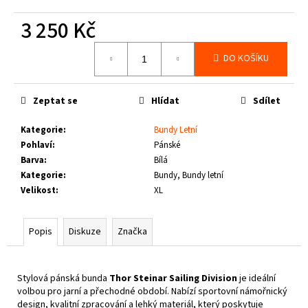
č
u
3 250 Kč
j
e
Měrná
DO KOŠÍKU
cena:
m
e
Zeptat se
Hlídat
Sdílet
THOR
STEINAR
Kategorie
:
Bundy Letní
-
Pohlaví
:
Pánské
LEDVINKA
Barva
:
Bílá
GUNGNIR
T.S.
Kategorie
:
Bundy, Bundy letní
LOGO
Velikost
:
XL
790
Kč
Popis
Diskuze
Značka
Stylová pánská bunda
Thor Steinar Sailing Division
je ideální
volbou pro jarní a přechodné období. Nabízí sportovní námořnický
design, kvalitní zpracování a lehký materiál, který poskytuje