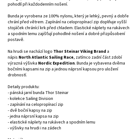
pohodlí při každodenním nošení.
Bunda je vyrobena ze 100% nylonu, který je lehký, pevný a dobře
chrání před větrem. Zapínání na celopropínací zip doplňuje vyšší
stojáček chránící krk před chladem. Elastické náplety na rukávech
a spodním lemu zajišťují pohodlné nošení a dobré přizpůsobení
postavě.
Na hrudi se nachází logo
Thor Steinar Viking Brand
a
nápis
North Atlantic Sailing Race
, zatímco zadní část zdobí
výrazná výšivka
Nordic Expedition
. Bunda je vybavena dvěma
bočními kapsami na zip a jednou náprsní kapsou pro uložení
drobností.
Detaily produktu:
- pánská jarní bunda Thor Steinar
- kolekce Sailing Division
- zapínání na celopropínací zip
- dvě boční kapsy na zip
- jedna náprsní kapsa na zip
- elastické náplety na rukávech a spodním lemu
- výšivky na hrudi i na zádech