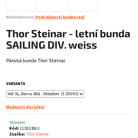
a
j
Průměrné
Neohodnoceno
Podrobnosti hodnocení
í
hodnocení
produktu
Thor Steinar - letní bunda
t
je
?
0,0
SAILING DIV. weiss
z
5
hvězdiček.
Pánská bunda Thor Steinar
HLEDAT
VARIANTA
D
o
Možnosti doručení
p
o
Skladem
r
Kód:
11282/BIL3
u
Značka:
Thor Steinar