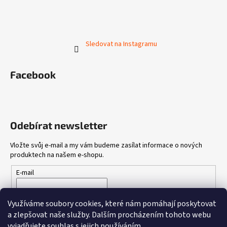
Sledovat na Instagramu
Facebook
Odebírat newsletter
Vložte svůj e-mail a my vám budeme zasílat informace o nových
produktech na našem e-shopu.
E-mail
Vložením e-mailu souhlasíte s
podmínkami ochrany osobních
Využíváme soubory cookies, které nám pomáhají poskytovat
údajů
a zlepšovat naše služby.
Dalším procházením tohoto webu
vyjadřujete souhlas s jejich používáním.