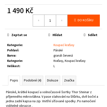
č
u
1 490 Kč
j
e
Měrná
DO KOŠÍKU
cena:
m
e
Zeptat se
Hlídat
Sdílet
THOR
STEINAR
Kategorie
:
Koupací kraťasy
-
Pohlaví
:
Pánské
KOŠILE
Barva
:
granát červená
VIKE
SCHWARZ
Kategorie
:
Kraťasy, Koupací kraťasy
Velikost
:
L
1
650
Kč
Popis
Podobné (4)
Diskuze
Značka
Pánské, krátké koupací a volnočasové šortky Thor Steinar z
příjemného mikrovlákna. V pase stahování na šňůrku, dvě boční a
jedna zadní kapsa na zip. Vnitřní síťované spodky .Po namočení
viditelné obrazce .