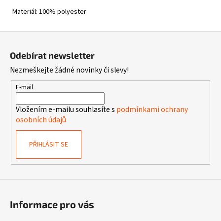
Materiál: 100% polyester
Z
á
Odebírat newsletter
p
Nezmeškejte žádné novinky či slevy!
a
t
E-mail
í
Vložením e-mailu souhlasíte s
podmínkami ochrany
osobních údajů
PŘIHLÁSIT SE
Informace pro vás