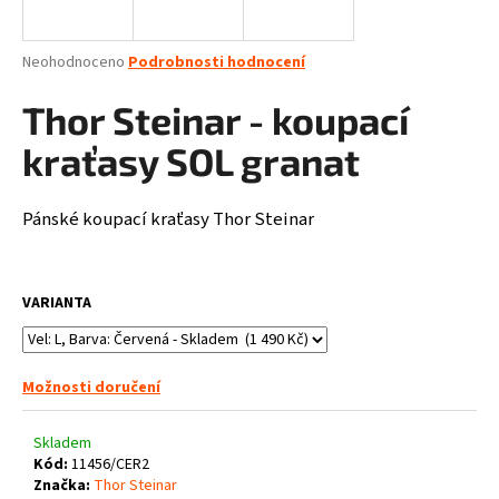
a
j
Průměrné
Neohodnoceno
Podrobnosti hodnocení
í
hodnocení
produktu
Thor Steinar - koupací
t
je
?
0,0
kraťasy SOL granat
z
5
hvězdiček.
Pánské koupací kraťasy Thor Steinar
HLEDAT
VARIANTA
D
o
Možnosti doručení
p
o
Skladem
r
Kód:
11456/CER2
u
Značka:
Thor Steinar