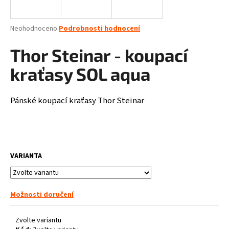
a
j
Průměrné
Neohodnoceno
Podrobnosti hodnocení
í
hodnocení
produktu
Thor Steinar - koupací
t
je
?
0,0
kraťasy SOL aqua
z
5
hvězdiček.
Pánské koupací kraťasy Thor Steinar
HLEDAT
VARIANTA
D
o
p
Možnosti doručení
o
r
u
Zvolte variantu