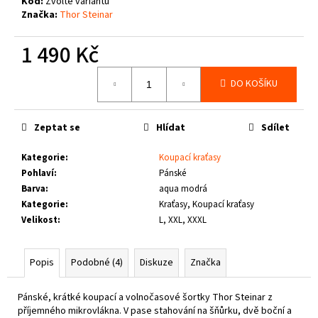
č
Kód:
Zvolte variantu
Značka:
Thor Steinar
u
j
1 490 Kč
e
m
Měrná
e
DO KOŠÍKU
cena:
THOR
Zeptat se
Hlídat
Sdílet
STEINAR
-
LEDVINKA
Kategorie
:
Koupací kraťasy
GUNGNIR
Pohlaví
:
Pánské
T.S.
Barva
:
aqua modrá
LOGO
Kategorie
:
Kraťasy, Koupací kraťasy
790
Velikost
:
L, XXL, XXXL
Kč
Popis
Podobné (4)
Diskuze
Značka
Pánské, krátké koupací a volnočasové šortky Thor Steinar z
příjemného mikrovlákna. V pase stahování na šňůrku, dvě boční a