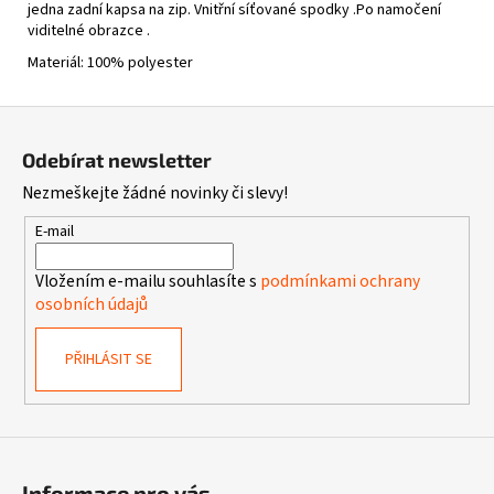
jedna zadní kapsa na zip. Vnitřní síťované spodky .Po namočení
viditelné obrazce .
Materiál: 100% polyester
Z
á
Odebírat newsletter
p
Nezmeškejte žádné novinky či slevy!
a
t
E-mail
í
Vložením e-mailu souhlasíte s
podmínkami ochrany
osobních údajů
PŘIHLÁSIT SE
Informace pro vás